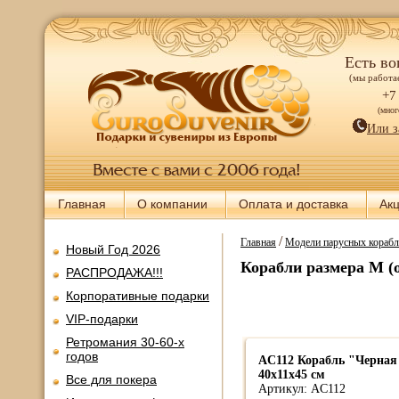
Есть во
(мы работае
+7
(мно
Или з
Главная
О компании
Оплата и доставка
Ак
/
Главная
Модели парусных корабл
Новый Год 2026
Корабли размера M (о
РАСПРОДАЖА!!!
Корпоративные подарки
VIP-подарки
Ретромания 30-60-х
годов
AC112 Корабль "Черна
40х11х45 см
Все для покера
Артикул: AC112