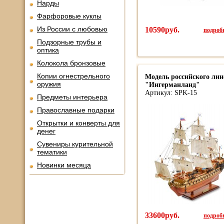
Нарды
Фарфоровые куклы
Из России с любовью
10590руб.
подробн
Подзорные трубы и
оптика
Колокола бронзовые
Копии огнестрельного
Модель российского лин
оружия
"Ингерманланд"
Артикул: SPK-15
Предметы интерьера
Православные подарки
Открытки и конверты для
денег
Сувениры курительной
тематики
Новинки месяца
33600руб.
подробн