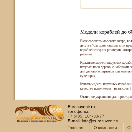
Модели кораблей до 6
Вкус соленого морского ветра, ве
детстве? Сегодня наш магазин пр
кораблей средних размеров, котор
ребенка.
Красивые модели парусных корабле
натурального дерева, с наборами 
для делового партнера или колле
сувенирах.
Купить модели парусных кораблей 
качество исполнения - на высоте.
Отличное украшение для просторн
Eurosuvenir.ru
телефоны:
+7 (495)
104-33-77
E-mail: info@eurosuvenir.ru
Главная
О компании
Оп