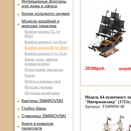
Интерьерные фонтаны
для дома и офиса
Копии холодного оружия
Модели кораблей и
морская тематика
Корабли размера XL (от
90см)
Корабли размера L (от 65см)
Корабли размера M (от 50см)
Корабли размера S (от 25см)
Катера, яхты, лайнеры,
военные корабли
28500руб.
подробн
Метеостанции, барометры
Рынды
Мебель в морском стиле
Морские сувениры
Штурвалы корабельные
Модель 64-пушечного л
Картины SWAROVSKI
"Ингерманланд" (1715г.
Артикул: TS0099W-40
Глобус-бары
Сувениры SWAROVSKI
Книги в кожаном
переплете