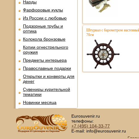
Нарды
Фарфоровые куклы
Из России с любовью
Подзорные трубы и
Штурвал с барометром настенный
оптика
70см
Колокола бронзовые
Копии огнестрельного
оружия
Предметы интерьера
Православные подарки
Открытки и конверты для
денег
Сувениры курительной
тематики
Новинки месяца
Eurosuvenir.ru
телефоны:
+7 (495)
104-33-77
E-mail: info@eurosuvenir.ru
Глав