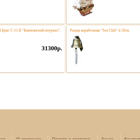
 Бриг С-11-Б "Капитанский штурвал",
Рында корабельная "Sea Club" d.10см.
31300р.
ная
О компании
Оплата и доставка
Акции
Контак