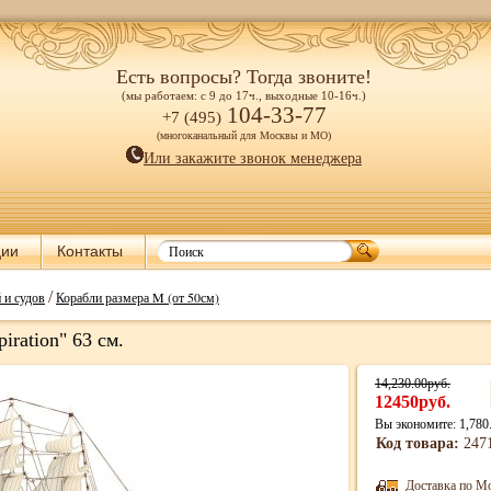
Есть вопросы? Тогда звоните!
(мы работаем: с 9 до 17ч., выходные 10-16ч.)
104-33-77
+7 (495)
(многоканальный для Москвы и МО)
Или закажите звонок менеджера
ции
Контакты
/
 и судов
Корабли размера M (от 50см)
ration" 63 см.
14,230.00руб.
12450руб.
Вы экономите: 1,780
Код товара:
247
Доставка по М