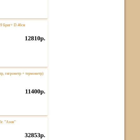
-9 Бриг+ D.46см
12810р.
етр, гигрометр + термометр)
11400р.
6г. "Азов"
32853р.