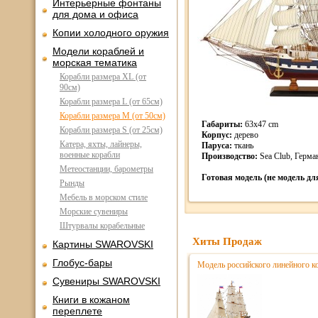
Интерьерные фонтаны
для дома и офиса
Копии холодного оружия
Модели кораблей и
морская тематика
Корабли размера XL (от
90см)
Корабли размера L (от 65см)
Корабли размера M (от 50см)
Габариты:
63х47 cm
Корабли размера S (от 25см)
Корпус:
дерево
Катера, яхты, лайнеры,
Паруса:
ткань
военные корабли
Производство:
Sea Club, Герма
Метеостанции, барометры
Готовая модель (не модель дл
Рынды
Мебель в морском стиле
Морские сувениры
Штурвалы корабельные
Хиты Продаж
Картины SWAROVSKI
Глобус-бары
Модель российского линейного ко
Сувениры SWAROVSKI
Книги в кожаном
переплете