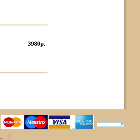
3980р.
ты