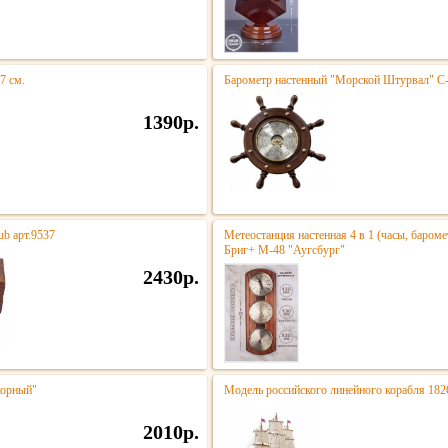
7 см.
Барометр настенный "Морской Штурвал" С
1390р.
ub арт.9537
Метеостанция настенная 4 в 1 (часы, баром
Бриг+ М-48 "Аугсбург"
2430р.
корный"
Модель российского линейного корабля 182
2010р.