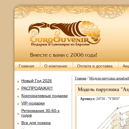
Главная
О компании
Оплата и доставка
Ак
/
Главная
Модели парусных кораблей
Новый Год 2026
РАСПРОДАЖА!!!
Модель парусника "Aspi
Корпоративные подарки
Артикул:
24710 - "V5055"
VIP-подарки
Ретромания 30-60-х
годов
Все для покера