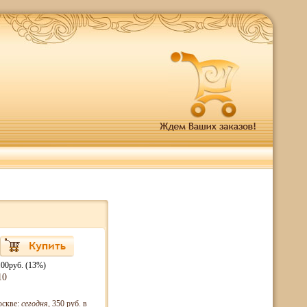
.00руб. (13%)
10
оскве:
сегодня
, 350 руб. в