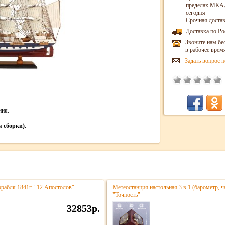
пределах МКАД
сегодня
Срочная достав
Доставка по Ро
Звоните нам бе
в рабочее врем
Задать вопрос п
ния.
я сборки).
рабля 1841г. "12 Апостолов"
Метеостанция настольная 3 в 1 (барометр, 
"Точность"
32853р.