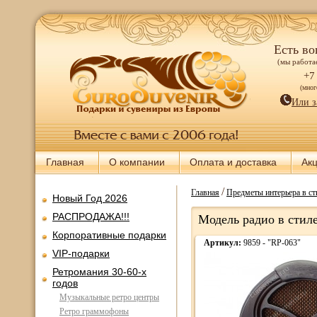
Есть во
(мы работае
+7
(мно
Или з
Главная
О компании
Оплата и доставка
Ак
/
Главная
Предметы интерьера в ст
Новый Год 2026
РАСПРОДАЖА!!!
Модель радио в стил
Корпоративные подарки
Артикул:
9859 - "RP-063"
VIP-подарки
Ретромания 30-60-х
годов
Музыкальные ретро центры
Ретро граммофоны