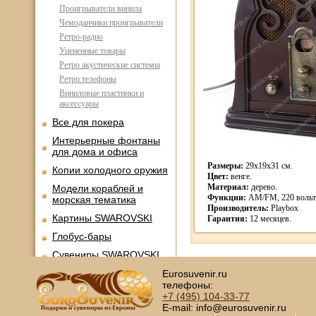
Проигрыватели винила
Чемоданчики проигрыватели
Ретро-радио
Уцененные товары
Ретро акустические системы
Ретро телефоны
Виниловые пластинки и
аксессуары
Все для покера
Интерьерные фонтаны
для дома и офиса
Размеры:
29x19x31 см.
Копии холодного оружия
Цвет:
венге.
Материал:
дерево.
Модели кораблей и
Функции:
AM/FM, 220 вольт
морская тематика
Производитель:
Playbox
Картины SWAROVSKI
Гарантия:
12 месяцев.
Глобус-бары
Сувениры SWAROVSKI
Книги в кожаном
Eurosuvenir.ru
переплете
телефоны:
+7 (495)
104-33-77
Фотоальбомы и
E-mail: info@eurosuvenir.ru
фоторамки