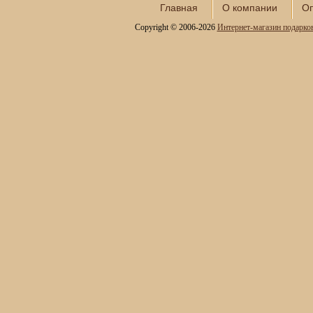
Главная
О компании
Оп
Шкатулки в подарок
Copyright © 2006-2026
Интернет-магазин подарко
Наборы для пикника
Мини - бары
Наборы для спиртного и
подарочные штофы
Сервизы кофейные
Сервизы чайные
Сундуки ручной работы
Статуэтки и скульптуры
Вазы декоративные
Часы интерьерные
Каминные часы и
аксессуары из бронзы
Настольные игры
Офисный гольф
Шахматы
Нарды
Фарфоровые куклы