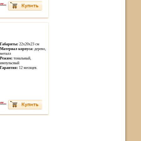
е...
Габариты:
22х20х23 см
Материал корпуса:
дерево,
металл
Режим:
тональный,
импульсный
Гарантия:
12 месяцев.
е...