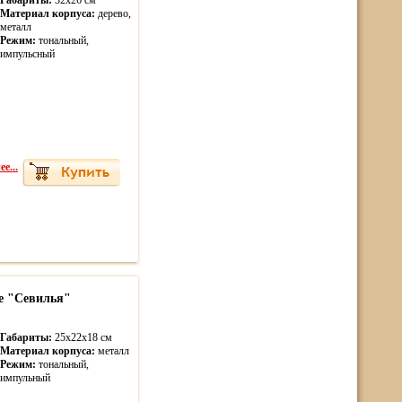
Габариты:
32х26 см
Материал корпуса:
дерево,
металл
Режим:
тональный,
импульсный
е...
е "Севилья"
Габариты:
25х22х18 см
Материал корпуса:
металл
Режим:
тональный,
импульный