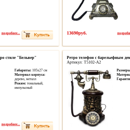
подробнее...
13690руб.
подробне
ро стиле "Бельвер"
Ретро телефон с барельефным д
Артикул: T5102-A2
Габариты:
105х27 см
Размер
Материал корпуса:
Матери
дерево, металл
Гаранти
Режим:
тональный,
импульсный
подробнее...