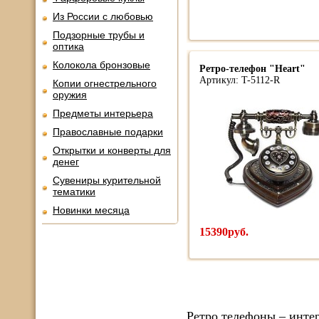
Из России с любовью
Подзорные трубы и
оптика
Колокола бронзовые
Ретро-телефон "Heart"
Артикул: T-5112-R
Копии огнестрельного
оружия
Предметы интерьера
Православные подарки
Открытки и конверты для
денег
Сувениры курительной
тематики
Новинки месяца
15390руб.
Ретро телефоны – инте