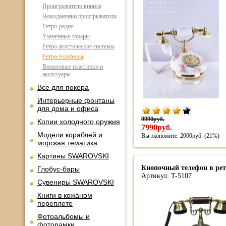
Проигрыватели винила
Чемоданчики проигрыватели
Ретро-радио
Уцененные товары
Ретро акустические системы
Ретро телефоны
Виниловые пластинки и
аксессуары
Все для покера
Интерьерные фонтаны
для дома и офиса
9990руб.
Копии холодного оружия
7990руб.
Модели кораблей и
Вы экономите: 2000руб. (21%)
морская тематика
Картины SWAROVSKI
Кнопочный телефон в рет
Глобус-бары
Артикул: T-5107
Сувениры SWAROVSKI
Книги в кожаном
переплете
Фотоальбомы и
фоторамки