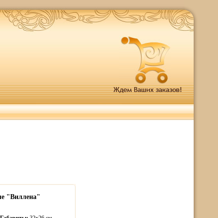
ле "Виллена"