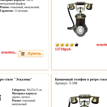
Материал корпуса:
100%
натуральный фарфор.
Режим:
тональный, импульсный.
Гарантия:
12 месяцев.
подробне
13710руб.
подробнее...
ро стиле "Эскалона"
Кнопочный телефон в ретро стил
Артикул: T-598
Габариты:
30х25х15 см
Материал корпуса:
дерево, металл
Режим:
тональный,
импульсный