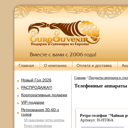
Главная
О компании
Оплата и доставка
Ак
/
Главная
Предметы интерьера в стил
Новый Год 2026
Телефонные аппараты 
РАСПРОДАЖА!!!
Корпоративные подарки
VIP-подарки
Ретромания 30-60-х
годов
Ретро-телефон "Чайная р
Музыкальные ретро центры
Артикул: H-HT06A
Ретро граммофоны