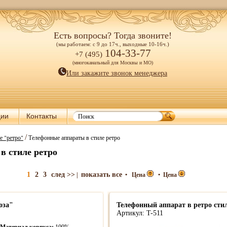
Есть вопросы? Тогда звоните!
(мы работаем: с 9 до 17ч., выходные 10-16ч.)
104-33-77
+7 (495)
(многоканальный для Москвы и МО)
Или закажите звонок менеджера
ции
Контакты
/
е "ретро"
Телефонные аппараты в стиле ретро
в стиле ретро
1
2
3
след >>
показать все
|
•
Цена
•
Цена
оза"
Телефонный аппарат в ретро сти
Артикул: T-511