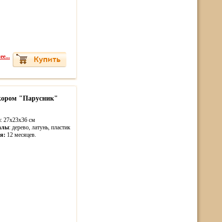
е...
екором "Парусник"
ы
: 27x23х36 см
алы
: дерево, латунь, пластик
я:
12 месяцев.