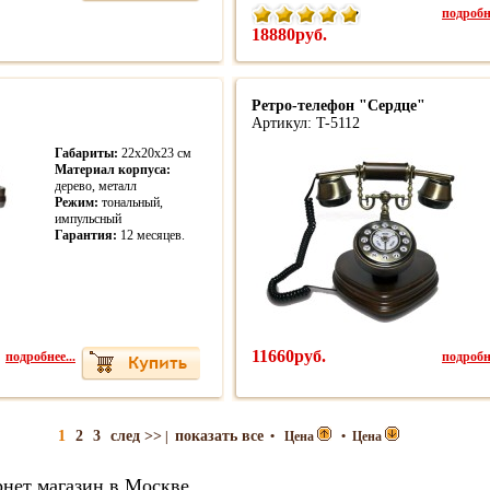
подробне
18880руб.
Ретро-телефон "Сердце"
Артикул: T-5112
Габариты:
22х20х23 см
Материал корпуса:
дерево, металл
Режим:
тональный,
импульсный
Гарантия:
12 месяцев.
подробнее...
11660руб.
подробне
1
2
3
след >>
показать все
|
•
Цена
•
Цена
рнет магазин в Москве.