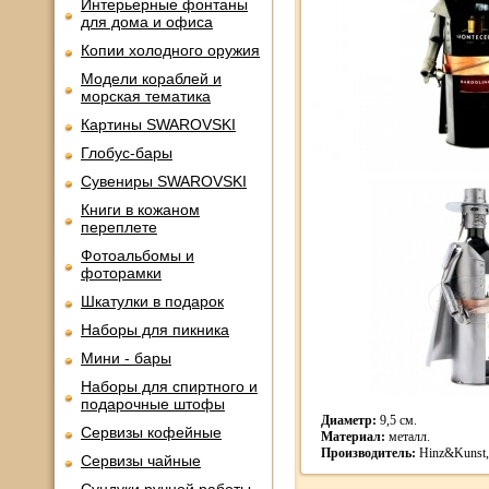
Интерьерные фонтаны
для дома и офиса
Копии холодного оружия
Модели кораблей и
морская тематика
Картины SWAROVSKI
Глобус-бары
Сувениры SWAROVSKI
Книги в кожаном
переплете
Фотоальбомы и
фоторамки
Шкатулки в подарок
Наборы для пикника
Мини - бары
Наборы для спиртного и
подарочные штофы
Диаметр:
9,5 см.
Сервизы кофейные
Материал:
металл.
Производитель:
Hinz&Kunst,
Сервизы чайные