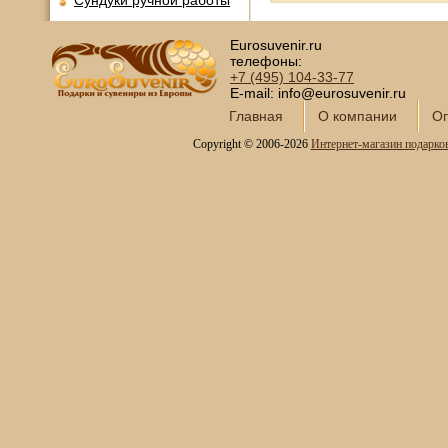
Сундуки ручной работы
Статуэтки и скульптуры
Eurosuvenir.ru
Мифические боги и герои
телефоны:
Статуэтки Фемиды
+7 (495)
104-33-77
Статуэтки Фортуны
E-mail: info@eurosuvenir.ru
Статуэтки животных
Главная
О компании
Оп
Статуэтки птиц
Copyright © 2006-2026
Интернет-магазин подарко
Статуэтки людей
Знаки Зодиака
PAVONE
В стиле Steampunk
Виды транспорта
История и Символы России
Коллекция Disney
Коллекция Megridul
Коллекция Noble Style
Коллекция Parastone
Коллекция Sealmark
Коллекция SK Gifts
Коллекция Stratford
Коллекция Toms Drag
Коллекция БФ
Фигурки с пожеланиями