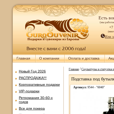
Есть во
(мы работае
+7
(мно
Или з
Главная
О компании
Оплата и доставка
Ак
/
Главная
Скульптуры и статуэтки 
Новый Год 2026
РАСПРОДАЖА!!!
Подставка под бутылк
Корпоративные подарки
Артикул:
9544 - "6040"
VIP-подарки
Ретромания 30-60-х
годов
Все для покера