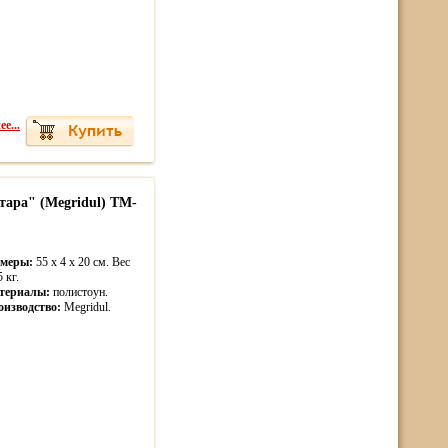
е...
тара" (Megridul) TM-
змеры:
55 x 4 x 20 см. Вес
5 кг.
териалы:
полистоун.
оизводство:
Megridul.