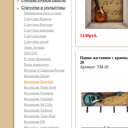
Сундуки ручной работы
Статуэтки и скульптуры
Мифические боги и герои
Статуэтки Фемиды
Статуэтки Фортуны
Статуэтки животных
5148руб.
Статуэтки птиц
Статуэтки людей
Знаки Зодиака
PAVONE
Панно настенное с крючк
В стиле Steampunk
20
Виды транспорта
Артикул: TM-20
История и Символы России
Коллекция Disney
Коллекция Megridul
Коллекция Noble Style
Коллекция Parastone
Коллекция Sealmark
Коллекция SK Gifts
Коллекция Stratford
Коллекция Toms Drag
Коллекция БФ
Фигурки с пожеланиями