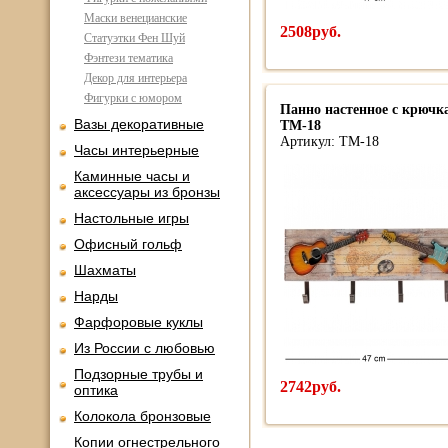
Маски венецианские
2508руб.
Статуэтки Фен Шуй
Фэнтези тематика
Декор для интерьера
Фигурки с юмором
Панно настенное с крючк
Вазы декоративные
TM-18
Артикул: TM-18
Часы интерьерные
Каминные часы и
аксессуары из бронзы
Настольные игры
Офисный гольф
Шахматы
Нарды
Фарфоровые куклы
Из России с любовью
Подзорные трубы и
2742руб.
оптика
Колокола бронзовые
Копии огнестрельного