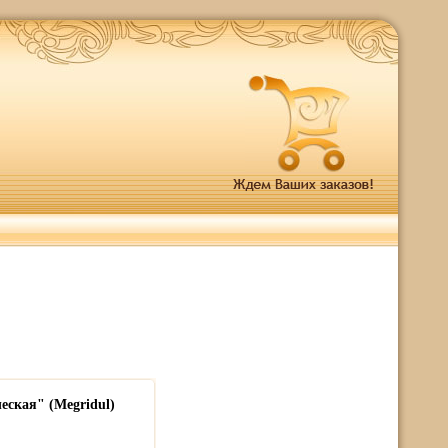
еская" (Megridul)