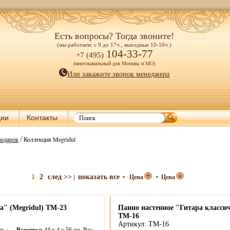
Есть вопросы? Тогда звоните!
(мы работаем: с 9 до 17ч., выходные 10-16ч.)
104-33-77
+7 (495)
(многоканальный для Москвы и МО)
Или закажите звонок менеджера
ции
Контакты
/
подарок
Коллекция Megridul
1
2
след >>
показать все
|
•
Цена
•
Цена
а" (Megridul) TM-23
Панно настенное "Гитара классич
TM-16
Артикул: TM-16