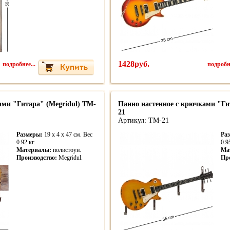
подробнее...
1428руб.
подробне
ами "Гитара" (Megridul) TM-
Панно настенное с крючками "Ги
21
Артикул: TM-21
Размеры:
19 x 4 x 47 см. Вес
Ра
0.92 кг.
0.9
Материалы:
полистоун.
Ма
Производство:
Megridul.
Пр