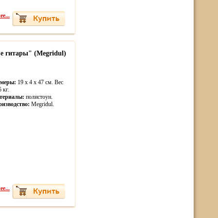
е...
е гитары" (Megridul)
змеры:
19 x 4 x 47 см. Вес
5 кг.
териалы:
полистоун.
оизводство:
Megridul.
е...