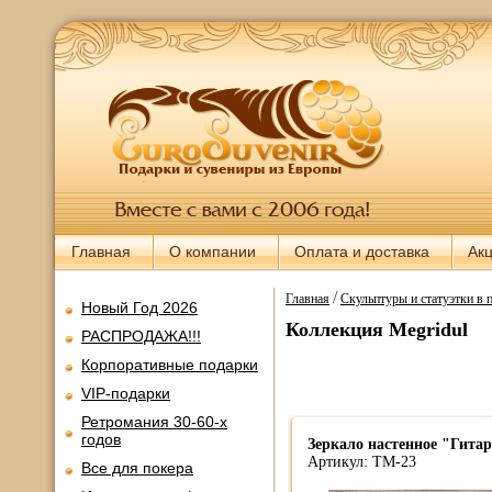
Главная
О компании
Оплата и доставка
Ак
/
Главная
Скульптуры и статуэтки в 
Новый Год 2026
Коллекция Megridul
РАСПРОДАЖА!!!
Корпоративные подарки
VIP-подарки
Ретромания 30-60-х
годов
Зеркало настенное "Гитар
Артикул: TM-23
Все для покера