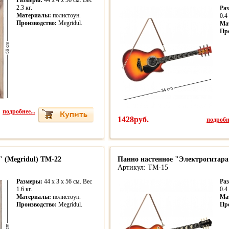
Размеры:
44 x 4 x 56 см. Вес
2.3 кг.
Ра
Материалы:
полистоун.
0.4 
Производство:
Megridul.
Ма
Пр
подробнее...
1428руб.
подробне
" (Megridul) TM-22
Панно настенное "Электрогитара
Артикул: TM-15
Размеры:
44 x 3 x 56 см. Вес
Ра
1.6 кг.
0.4 
Материалы:
полистоун.
Ма
Производство:
Megridul.
Пр