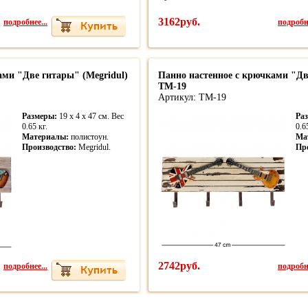
подробнее...
3162руб.
подробне
ами "Две гитары" (Megridul)
Панно настенное с крючками "Дв
TM-19
Артикул: TM-19
Размеры:
19 x 4 x 47 см. Вес
Ра
0.65 кг.
0.6
Материалы:
полистоун.
Ма
Производство:
Megridul.
Пр
подробнее...
2742руб.
подробне