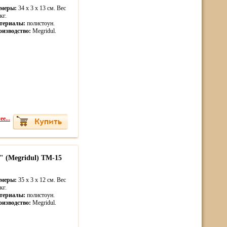
змеры:
34 x 3 x 13 см. Вес
кг.
териалы:
полистоун.
оизводство:
Megridul.
е...
" (Megridul) TM-15
змеры:
35 x 3 x 12 см. Вес
кг.
териалы:
полистоун.
оизводство:
Megridul.