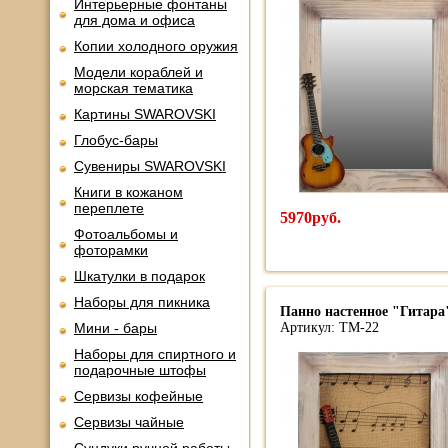
Интерьерные фонтаны
для дома и офиса
Копии холодного оружия
Модели кораблей и
морская тематика
Картины SWAROVSKI
Глобус-бары
Сувениры SWAROVSKI
Книги в кожаном
переплете
5970руб.
Фотоальбомы и
фоторамки
Шкатулки в подарок
Наборы для пикника
Панно настенное "Гитара
Мини - бары
Артикул: TM-22
Наборы для спиртного и
подарочные штофы
Сервизы кофейные
Сервизы чайные