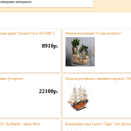
полимерные материалы.
гиня удачи" (bronze) 31см WS-649/ 1
Фонтан настольный "Сосны на берегу"
8910р.
ик» (6 персон)
Модель российского линейного корабля 178
22100р.
020 "Да Винчи", сфера 40см
Канделябры пара Lancini "Лира" 2шт (брон