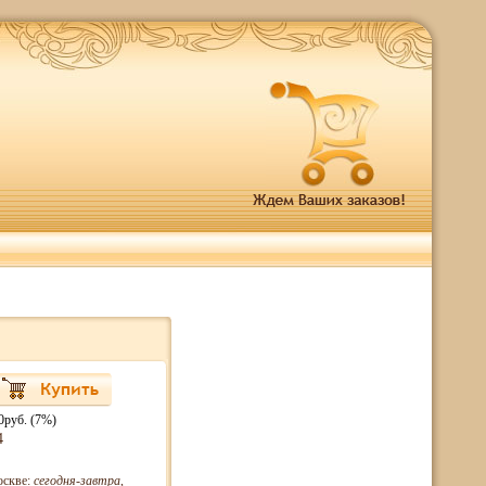
0руб. (7%)
4
оскве:
сегодня-завтра
,