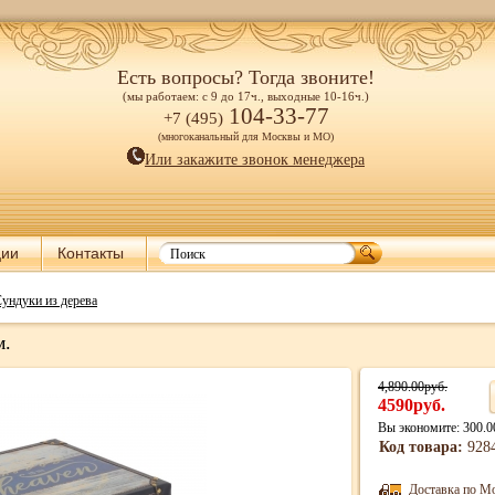
Есть вопросы? Тогда звоните!
(мы работаем: с 9 до 17ч., выходные 10-16ч.)
104-33-77
+7 (495)
(многоканальный для Москвы и МО)
Или закажите звонок менеджера
ции
Контакты
ундуки из дерева
м.
4,890.00руб.
4590руб.
Вы экономите: 300.0
Код товара:
928
Доставка по М