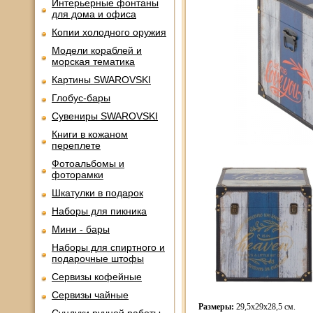
Интерьерные фонтаны
для дома и офиса
Копии холодного оружия
Модели кораблей и
морская тематика
Картины SWAROVSKI
Глобус-бары
Сувениры SWAROVSKI
Книги в кожаном
переплете
Фотоальбомы и
фоторамки
Шкатулки в подарок
Наборы для пикника
Мини - бары
Наборы для спиртного и
подарочные штофы
Сервизы кофейные
Сервизы чайные
Размеры:
29,5х29х28,5 см.