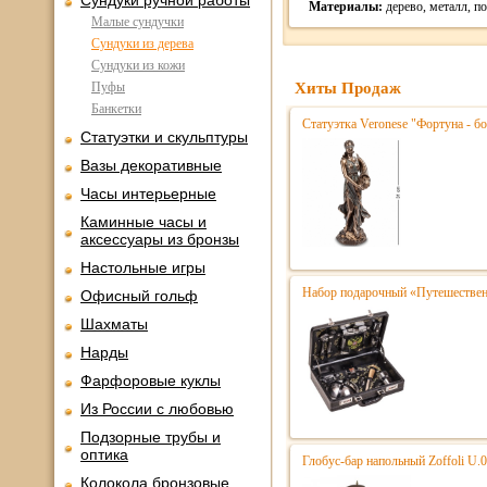
Сундуки ручной работы
Материалы:
дерево, металл, 
Малые сундучки
Сундуки из дерева
Сундуки из кожи
Пуфы
Хиты Продаж
Банкетки
Статуэтка Veronese "Фортуна - бо
Статуэтки и скульптуры
Вазы декоративные
Часы интерьерные
Каминные часы и
аксессуары из бронзы
Настольные игры
Набор подарочный «Путешественн
Офисный гольф
Шахматы
Нарды
Фарфоровые куклы
Из России с любовью
Подзорные трубы и
оптика
Глобус-бар напольный Zoffoli U.
Колокола бронзовые