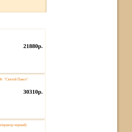
21880р.
4г. "Святой Павел"
30310р.
за/мрамор-черный)