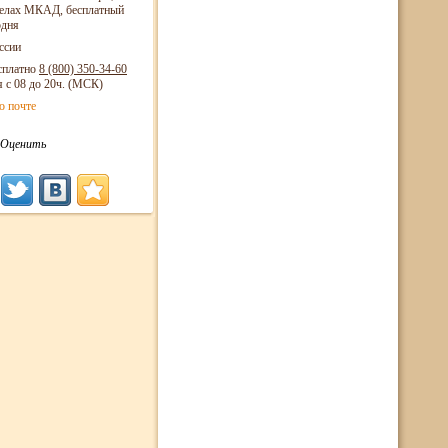
еделах МКАД, бесплатный
одня
ссии
сплатно
8 (800)
350-34-60
я с 08 до 20ч. (МСК)
о почте
Оценить