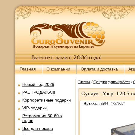
Главная
О компании
Оплата и доставка
Ак
/
/
Главная
Сундуки ручной работы
С
Новый Год 2026
РАСПРОДАЖА!!!
Сундук "Узор" h28,5 с
Корпоративные подарки
Артикул:
9284 - "757663"
VIP-подарки
Ретромания 30-60-х
годов
Все для покера