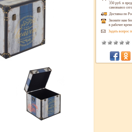
350 руб. в пр
самовывоз сег
Доставка по Ро
Звоните нам бе
в рабочее врем
Задать вопрос п