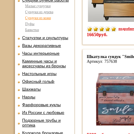
Сундуки ручной работы
Малые сундучки
Сундуки из дерева
Сундуки из кожи
Пуфы
подробнее
Банкетки
16650руб.
Статуэтки и скульптуры
Вазы декоративные
Часы интерьерные
Шкатулка сундук "Smil
Каминные часы и
Артикул: 757638
аксессуары из бронзы
Настольные игры
Офисный гольф
Шахматы
Нарды
Фарфоровые куклы
Из России с любовью
Подзорные трубы и
оптика
Колокола бронзовые