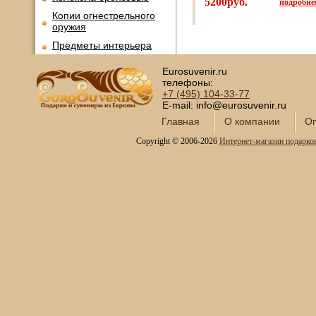
5200руб.
подробнее
Копии огнестрельного
оружия
Предметы интерьера
Православные подарки
Eurosuvenir.ru
Открытки и конверты для
телефоны:
денег
+7 (495)
104-33-77
E-mail: info@eurosuvenir.ru
Сувениры курительной
Главная
О компании
Оп
тематики
Новинки месяца
Copyright © 2006-2026
Интернет-магазин подарко