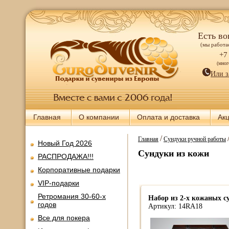
Есть во
(мы работае
+7
(мно
Или з
Главная
О компании
Оплата и доставка
Ак
/
Главная
Сундуки ручной работы
Новый Год 2026
Сундуки из кожи
РАСПРОДАЖА!!!
Корпоративные подарки
VIP-подарки
Ретромания 30-60-х
Набор из 2-х кожаных с
годов
Артикул: 14RA18
Все для покера