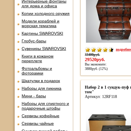
Интерьерные фонтаны
для дома и офиса
Копии холодного оружия
Модели кораблей и
морская тематика
Картины SWAROVSKI
Глобус-бары
Сувениры SWAROVSKI
подробнее
33400руб.
Книги в кожаном
29520руб.
переплете
Вы экономите:
Фотоальбомы и
3880руб. (12%)
фоторамки
Шкатулки в подарок
Набор 2 в 1 сундук-пу
Наборы для пикника
том"
Мини - бары
Артикул: 12RF118
Наборы для спиртного и
подарочные штофы
Сервизы кофейные
Сервизы чайные