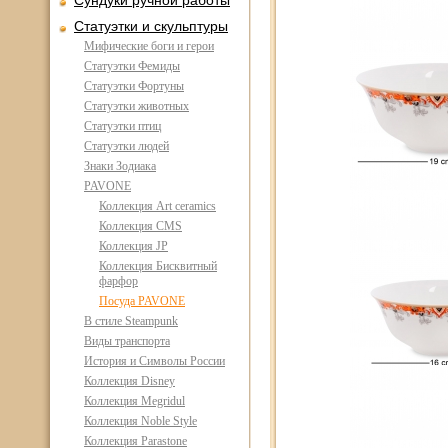
Сундуки ручной работы
Статуэтки и скульптуры
Мифические боги и герои
Статуэтки Фемиды
Статуэтки Фортуны
Статуэтки животных
Статуэтки птиц
Статуэтки людей
Знаки Зодиака
PAVONE
Коллекция Art ceramics
Коллекция CMS
Коллекция JP
Коллекция Бисквитный
фарфор
Посуда PAVONE
В стиле Steampunk
Виды транспорта
История и Символы России
Коллекция Disney
Коллекция Megridul
Коллекция Noble Style
Коллекция Parastone