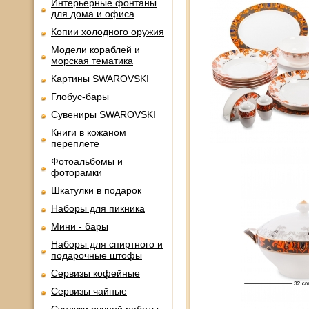
Интерьерные фонтаны
для дома и офиса
Копии холодного оружия
Модели кораблей и
морская тематика
Картины SWAROVSKI
Глобус-бары
Сувениры SWAROVSKI
Книги в кожаном
переплете
Фотоальбомы и
фоторамки
Шкатулки в подарок
Наборы для пикника
Мини - бары
Наборы для спиртного и
подарочные штофы
Сервизы кофейные
Сервизы чайные