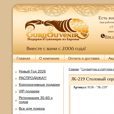
Есть во
(мы работае
+7
(мно
Или з
Главная
О компании
Оплата и доставка
Ак
/
Главная
Скульптуры и статуэтки 
Новый Год 2026
РАСПРОДАЖА!!!
JK-219 Столовый серв
Корпоративные подарки
Артикул:
9158 - "JK-219"
VIP-подарки
Ретромания 30-60-х
годов
Все для покера