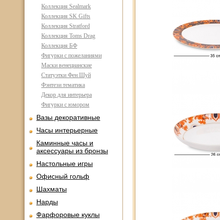
Коллекция Sealmark
Коллекция SK Gifts
Коллекция Stratford
Коллекция Toms Drag
Коллекция БФ
Фигурки с пожеланиями
Маски венецианские
Статуэтки Фен Шуй
Фэнтези тематика
Декор для интерьера
Фигурки с юмором
Вазы декоративные
Часы интерьерные
Каминные часы и
аксессуары из бронзы
Настольные игры
Офисный гольф
Шахматы
Нарды
Фарфоровые куклы