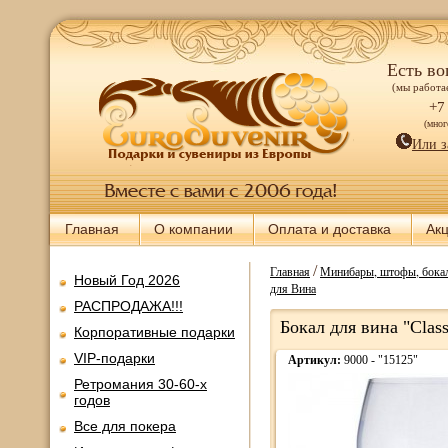
Есть во
(мы работае
+7
(мно
Или з
Главная
О компании
Оплата и доставка
Ак
/
Главная
Минибары, штофы, бокал
Новый Год 2026
для Вина
РАСПРОДАЖА!!!
Бокал для вина "Class
Корпоративные подарки
VIP-подарки
Артикул:
9000 - "15125"
Ретромания 30-60-х
годов
Все для покера