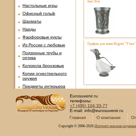
выс.9см
Настольные игры
Офисный гольф
Шахматы
Нарды
Фарфоровые куклы
Графин для вина Regent "Утка"
Из России с любовью
Подзорные трубы и
оптика
Колокола бронзовые
Копии огнестрельного
оружия
Предметы интерьера
Православные подарки
Eurosuvenir.ru
телефоны:
Открытки и конверты для
+7 (495)
104-33-77
денег
E-mail: info@eurosuvenir.ru
Сувениры курительной
Главная
О компании
Оп
тематики
Copyright © 2006-2026
Интернет-магазин подарко
Новинки месяца