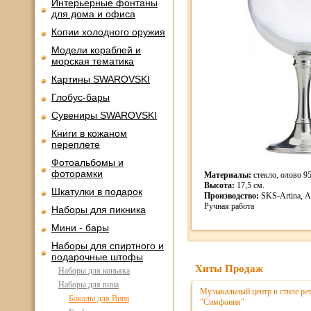
Интерьерные фонтаны
для дома и офиса
Копии холодного оружия
Модели кораблей и
морская тематика
Картины SWAROVSKI
Глобус-бары
Сувениры SWAROVSKI
Книги в кожаном
переплете
Фотоальбомы и
фоторамки
Материалы:
стекло, олово 9
Высота:
17,5 см.
Шкатулки в подарок
Производство:
SKS-Artina, А
Ручная работа
Наборы для пикника
Мини - бары
Наборы для спиртного и
подарочные штофы
Хиты Продаж
Наборы для коньяка
Наборы для вина
Музыкальный центр в стиле р
Бокалы для Вина
"Симфония"