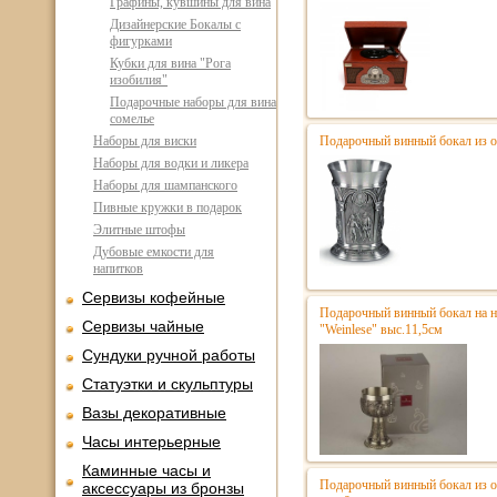
Графины, кувшины для вина
Дизайнерские Бокалы с
фигурками
Кубки для вина "Рога
изобилия"
Подарочные наборы для вина
сомелье
Наборы для виски
Подарочный винный бокал из о
Наборы для водки и ликера
Наборы для шампанского
Пивные кружки в подарок
Элитные штофы
Дубовые емкости для
напитков
Сервизы кофейные
Подарочный винный бокал на н
Сервизы чайные
"Weinlese" выс.11,5см
Сундуки ручной работы
Статуэтки и скульптуры
Вазы декоративные
Часы интерьерные
Каминные часы и
Подарочный винный бокал из 
аксессуары из бронзы