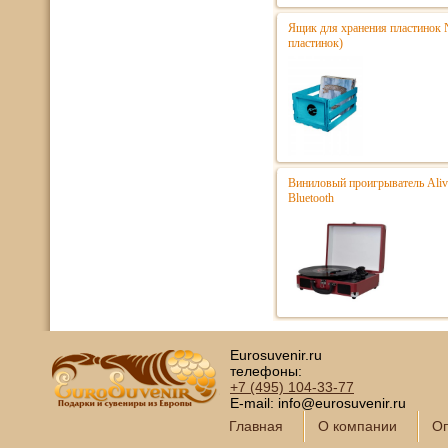
Ящик для хранения пластинок N
пластинок)
Виниловый проигрыватель Aliv
Bluetooth
Eurosuvenir.ru
телефоны:
+7 (495)
104-33-77
E-mail: info@eurosuvenir.ru
Главная
О компании
Оп