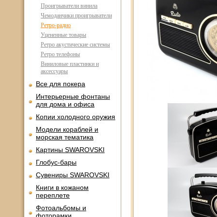
Проигрыватели винила
Чемоданчики проигрыватели
Ретро-радио
Уцененные товары
Ретро акустические системы
Ретро телефоны
Виниловые пластинки и
аксессуары
Все для покера
Интерьерные фонтаны
для дома и офиса
Копии холодного оружия
Модели кораблей и
морская тематика
Картины SWAROVSKI
Глобус-бары
Сувениры SWAROVSKI
Книги в кожаном
переплете
Фотоальбомы и
фоторамки