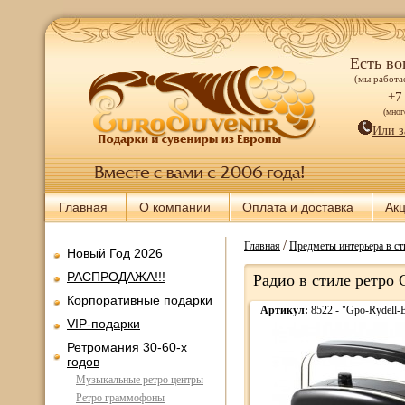
Есть во
(мы работае
+7
(мно
Или з
Главная
О компании
Оплата и доставка
Ак
/
Главная
Предметы интерьера в ст
Новый Год 2026
РАСПРОДАЖА!!!
Радио в стиле ретро 
Корпоративные подарки
Артикул:
8522 - "Gpo-Rydell-
VIP-подарки
Ретромания 30-60-х
годов
Музыкальные ретро центры
Ретро граммофоны