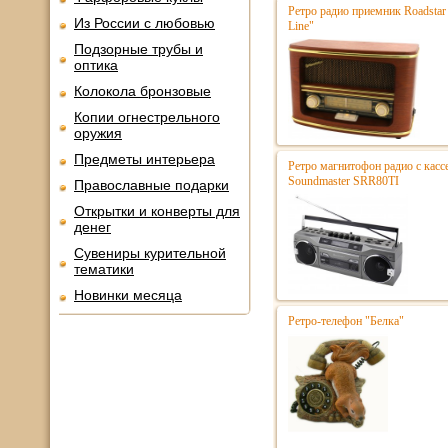
Ретро радио приемник Roadsta
Из России с любовью
Line"
Подзорные трубы и
оптика
Колокола бронзовые
Копии огнестрельного
оружия
Предметы интерьера
Ретро магнитофон радио с касс
Soundmaster SRR80TI
Православные подарки
Открытки и конверты для
денег
Сувениры курительной
тематики
Новинки месяца
Ретро-телефон "Белка"