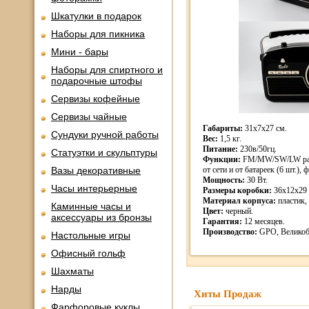
Шкатулки в подарок
Наборы для пикника
Мини - бары
Наборы для спиртного и
подарочные штофы
Сервизы кофейные
Сервизы чайные
Габариты:
31x7x27 см.
Сундуки ручной работы
Вес:
1,5 кг.
Питание:
230в/50гц.
Статуэтки и скульптуры
Функции:
FM/MW/SW/LW рад
Вазы декоративные
от сети и от батареек (6 шт.), 
Мощность:
30 Вт.
Часы интерьерные
Размеры коробки:
36х12х29 с
Материал корпуса:
пластик,
Каминные часы и
Цвет:
черный.
аксессуары из бронзы
Гарантия:
12 месяцев.
Производство:
GPO, Великоб
Настольные игры
Офисный гольф
Шахматы
Нарды
Хиты Продаж
Фарфоровые куклы