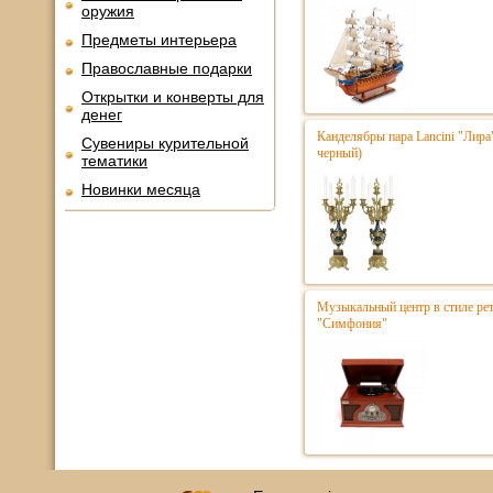
оружия
Предметы интерьера
Православные подарки
Открытки и конверты для
денег
Канделябры пара Lancini "Лира
Сувениры курительной
черный)
тематики
Новинки месяца
Музыкальный центр в стиле р
"Симфония"