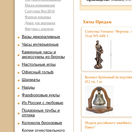
Маски венецианские
Статуэтки Фен Шуй
Фэнтези тематика
Хиты Продаж
Декор для интерьера
Фигурки с юмором
Статуэтка Veronese "Фортуна - 
31см WS-649/ 1
Вазы декоративные
Часы интерьерные
Каминные часы и
аксессуары из бронзы
Настольные игры
Офисный гольф
Колокол бронзовый на подстав
Шахматы
d12 см, 1 кг
Нарды
Фарфоровые куклы
Из России с любовью
Подзорные трубы и
оптика
Колокола бронзовые
Модель российского линейного 
Павел"
Копии огнестрельного