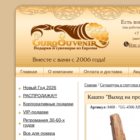
Есть во
(мы работае
+7
(мно
Или з
Главная
О компании
Оплата и доставка
Ак
/
Главная
Скульптуры и статуэтки 
Новый Год 2026
РАСПРОДАЖА!!!
Кашпо "Выход на про
Корпоративные подарки
Артикул:
8468 - "GG-4506-X
VIP-подарки
Ретромания 30-60-х
годов
Все для покера