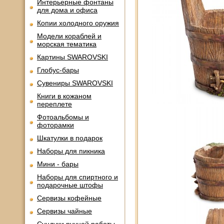
Интерьерные фонтаны
для дома и офиса
Копии холодного оружия
Модели кораблей и
морская тематика
Картины SWAROVSKI
Глобус-бары
Сувениры SWAROVSKI
Книги в кожаном
переплете
Фотоальбомы и
фоторамки
Шкатулки в подарок
Наборы для пикника
Мини - бары
Наборы для спиртного и
подарочные штофы
Сервизы кофейные
Сервизы чайные