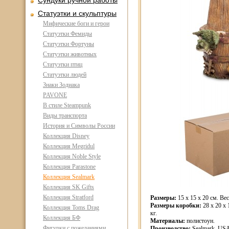
Сундуки ручной работы
Статуэтки и скульптуры
Мифические боги и герои
Статуэтки Фемиды
Статуэтки Фортуны
Статуэтки животных
Статуэтки птиц
Статуэтки людей
Знаки Зодиака
PAVONE
В стиле Steampunk
Виды транспорта
История и Символы России
Коллекция Disney
Коллекция Megridul
Коллекция Noble Style
Коллекция Parastone
Коллекция Sealmark
Коллекция SK Gifts
Коллекция Stratford
Размеры:
15 x 15 x 20 см. Вес
Размеры коробки:
28 x 20 x 
Коллекция Toms Drag
кг.
Коллекция БФ
Материалы:
полистоун.
Фигурки с пожеланиями
Производство:
Sealmark, US