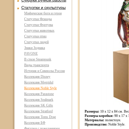
Сундуки ручной работы
Статуэтки и скульптуры
Мифические боги и герои
Статуэтки Фемиды
Статуэтки Фортуны
Статуэтки животных
Статуэтки птиц
Статуэтки людей
Знаки Зодиака
PAVONE
В стиле Steampunk
Виды транспорта
История и Символы России
Коллекция Disney
Коллекция Megridul
Коллекция Noble Style
Коллекция Parastone
Коллекция Sealmark
Коллекция SK Gifts
Коллекция Stratford
Размеры:
10 x 12 x 84 см. Вес 
Размеры коробки:
90 x 17 x 
Коллекция Toms Drag
Материалы:
полистоун.
Коллекция БФ
Производство:
Noble Style.
Фигурки с пожеланиями