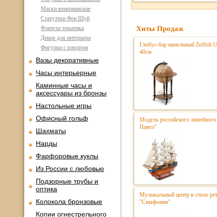
Маски венецианские
Статуэтки Фен Шуй
Фэнтези тематика
Хиты Продаж
Декор для интерьера
Глобус-бар напольный Zoffoli 
Фигурки с юмором
40см
Вазы декоративные
Часы интерьерные
Каминные часы и
аксессуары из бронзы
Настольные игры
Офисный гольф
Модель российского линейного 
Павел"
Шахматы
Нарды
Фарфоровые куклы
Из России с любовью
Подзорные трубы и
оптика
Музыкальный центр в стиле р
Колокола бронзовые
"Симфония"
Копии огнестрельного