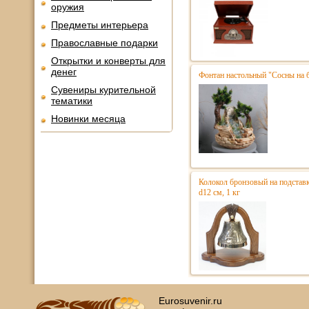
оружия
Предметы интерьера
Православные подарки
Открытки и конверты для
денег
Фонтан настольный "Сосны на 
Сувениры курительной
тематики
Новинки месяца
Колокол бронзовый на подстав
d12 см, 1 кг
Eurosuvenir.ru