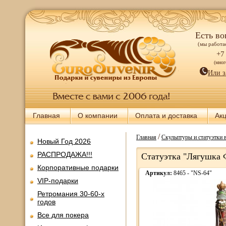
Есть во
(мы работае
+7
(мно
Или з
Главная
О компании
Оплата и доставка
Ак
/
Главная
Скульптуры и статуэтки 
Новый Год 2026
РАСПРОДАЖА!!!
Статуэтка "Лягушка Ф
Корпоративные подарки
Артикул:
8465 - "NS-64"
VIP-подарки
Ретромания 30-60-х
годов
Все для покера