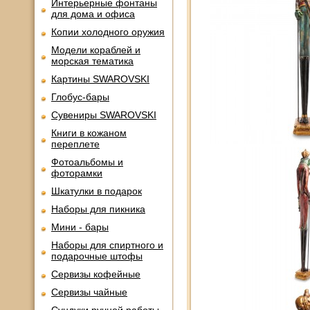
Интерьерные фонтаны
для дома и офиса
Копии холодного оружия
Модели кораблей и
морская тематика
Картины SWAROVSKI
Глобус-бары
Сувениры SWAROVSKI
Книги в кожаном
переплете
Фотоальбомы и
фоторамки
Шкатулки в подарок
Наборы для пикника
Мини - бары
Наборы для спиртного и
подарочные штофы
Сервизы кофейные
Сервизы чайные