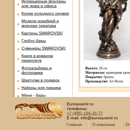
Интерьерные фонтаны
для дома и офиса
Копии холодного оружия
Модели кораблей и
морская тематика
Картины SWAROVSKI
Глобус-бары
Сувениры SWAROVSKI
Книги в кожаном
переплете
Фотоальбомы и
Высота:
28 см.
фоторамки
Материалы:
мраморная крош
Покрытие:
бронза.
Шкатулки в подарок
Производство:
Art Bronz.
Наборы для пикника
Мини - бары
Наборы для спиртного и
Eurosuvenir.ru
подарочные штофы
телефоны:
+7 (495)
104-33-77
Сервизы кофейные
E-mail: info@eurosuvenir.ru
Сервизы чайные
Главная
О компании
Оп