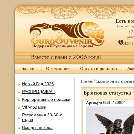
Есть во
(мы работае
+7
(мно
Или з
Главная
О компании
Оплата и доставка
Ак
/
Главная
Скульптуры и статуэтки 
Новый Год 2026
РАСПРОДАЖА!!!
Бронзовая статуэтка
Корпоративные подарки
Артикул:
8328 - "25080"
VIP-подарки
Ретромания 30-60-х
годов
Все для покера