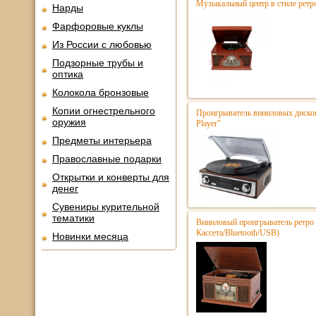
Музыкальный центр в стиле ре
Нарды
Фарфоровые куклы
Из России с любовью
Подзорные трубы и
оптика
Колокола бронзовые
Копии огнестрельного
Проигрыватель виниловых дисков
оружия
Player"
Предметы интерьера
Православные подарки
Открытки и конверты для
денег
Сувениры курительной
тематики
Виниловый проигрыватель ретро
Кассета/Bluetooth/USB)
Новинки месяца