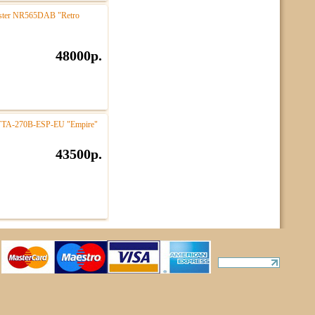
ster NR565DAB "Retro
48000р.
 VTA-270B-ESP-EU "Empire"
43500р.
ты