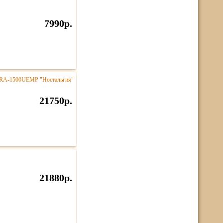
7990р.
 HRA-1500UEMP "Ностальгия"
21750р.
21880р.