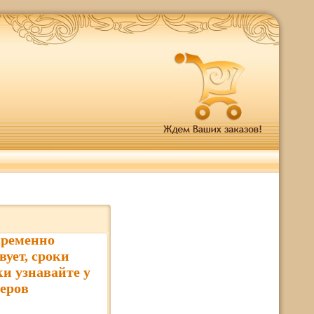
временно
вует, сроки
ки узнавайте у
еров