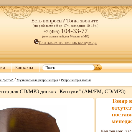
Есть вопросы? Тогда звоните!
(мы работаем: с 9 до 17ч., выходные 10-16ч.)
104-33-77
+7 (495)
(многоканальный для Москвы и МО)
Или закажите звонок менеджера
ции
Контакты
/
/
е "ретро"
Музыкальные ретро центры
Ретро центры малые
ентр для CD/MP3 дисков "Кентуки" (AM/FM, CD/MP3)
Товар 
отсутст
постав
менедж
Код товара:
832