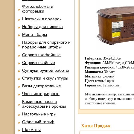
Фотоальбомы и
фоторамки
Шкатулки в подарок
Наборы для пикника
Мини - бары
Наборы для спиртного и
подарочные штофы
Сервизы кофейные
Габариты:
35х24х18см
Сервизы чайные
Функции:
AM/FM радио,CD/M
Размеры коробки:
43х30х26 см.
Сундуки ручной работы
Мощность:
30 ватт
Материал:
дерево
Статуэтки и скульптуры
Цвет:
темный орех
Гарантия:
12 месяцев.
Вазы декоративные
Часы интерьерные
Музыкальный центр, выполненны
любому интерьеру и мысленно ве
Каминные часы и
счастливые времена.
аксессуары из бронзы
Настольные игры
Офисный гольф
Хиты Продаж
Шахматы