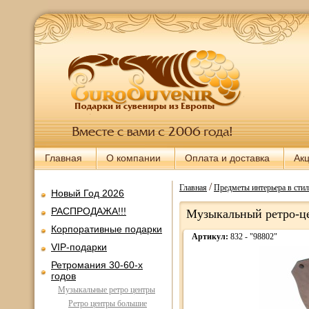
Главная
О компании
Оплата и доставка
Ак
/
Главная
Предметы интерьера в стил
Новый Год 2026
РАСПРОДАЖА!!!
Музыкальный ретро-ц
Корпоративные подарки
Артикул:
832 - "98802"
VIP-подарки
Ретромания 30-60-х
годов
Музыкальные ретро центры
Ретро центры большие