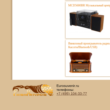
MCD5600BR Музыкальный центр 
Виниловый проигрыватель радио
Кассета/Bluetooth/USB)
Eurosuvenir.ru
телефоны:
+7 (495)
104-33-77
E-mail: info@eurosuvenir.ru
Глав