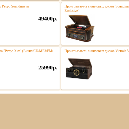
Ретро Soundmaster
Проигрыватель виниловых дисков Soundma
Exclusive"
49400р.
ла "Ретро Хит" (Винил/CD/MP3/FM/
Проигрыватель виниловых дисков Victrola
25990р.
ная
О компании
Оплата и доставка
Акции
Контак