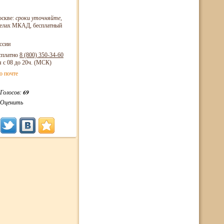
оскве:
сроки уточняйте
,
еделах МКАД, бесплатный
ссии
сплатно
8 (800)
350-34-60
я с 08 до 20ч. (МСК)
о почте
Голосов:
69
Оценить