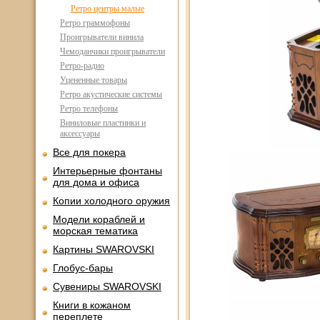
Ретро центры малые
Ретро граммофоны
Проигрыватели винила
Чемоданчики проигрыватели
Ретро-радио
Уцененные товары
Ретро акустические системы
Ретро телефоны
Виниловые пластинки и
аксессуары
Все для покера
Интерьерные фонтаны
для дома и офиса
Копии холодного оружия
Модели кораблей и
морская тематика
Картины SWAROVSKI
Глобус-бары
Сувениры SWAROVSKI
Книги в кожаном
переплете