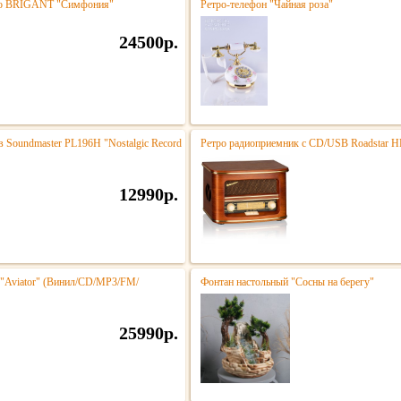
тро BRIGANT "Симфония"
Ретро-телефон "Чайная роза"
24500р.
 Soundmaster PL196H "Nostalgic Record
Ретро радиоприемник с CD/USB Roadstar
12990р.
 "Aviator" (Винил/CD/MP3/FM/
Фонтан настольный "Сосны на берегу"
25990р.