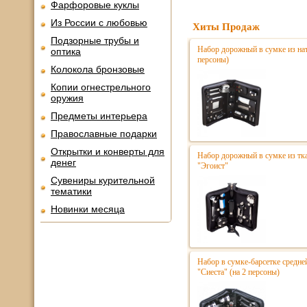
Фарфоровые куклы
Из России с любовью
Хиты Продаж
Подзорные трубы и
Набор дорожный в сумке из нат
оптика
персоны)
Колокола бронзовые
Копии огнестрельного
оружия
Предметы интерьера
Православные подарки
Открытки и конверты для
Набор дорожный в сумке из тка
денег
"Эгоист"
Сувениры курительной
тематики
Новинки месяца
Набор в сумке-барсетке средне
"Сиеста" (на 2 персоны)