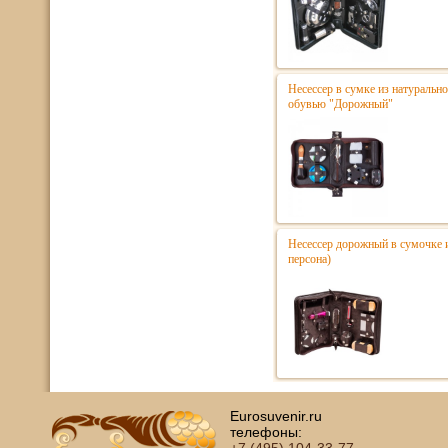
Несессер в сумке из натурально
обувью "Дорожный"
Несессер дорожный в сумочке и
персона)
Eurosuvenir.ru
телефоны: