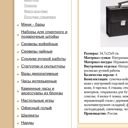
Термосы
Фляги походные
Походные стаканчики
Мини - бары
Наборы для спиртного и
подарочные штофы
Сервизы кофейные
Сервизы чайные
Размеры:
34,7х23х9 см.
Материал сумки:
Натуральна
Сундуки ручной работы
Материал посуды:
Нержавеющ
Статуэтки и скульптуры
Внутренняя отделка:
Натура
росписью ручной работы
Вазы декоративные
Количество персон:
4.
Комплектация:
сумочка-кейс
Часы интерьерные
кожи с внутренней отделкой и
кожи, 4 тарелки, 4 стакана, о
Каминные часы и
консервов, открывалка для бу
аксессуары из бронзы
сомелье, 4 вилки 4 ложки, но
Настольные игры
нержавеющей стали с деревян
мультиинструмент складной, 
Офисный гольф
светодиодный, спичечница, че
Производство:
Россия.
Шахматы
Нарды