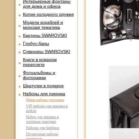
Интерьерные фонтаны
для дома и офиса
Копии холодного оружия
Модели кораблей и
морская тематика
Картины SWAROVSKI
Глобус-бары
Сувениры SWAROVSKI
Книги в кожаном
переплете
Фотоальбомы и
фоторамки
Шкатулки в подарок
Наборы для пикника
Мини наборы дорожные
VIP наборы для пикника в
кейсах
Набор для пикника в
плетеном чемодане
Наборы для барбекю
Подарочные наборы
шампуров