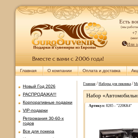
Есть во
(мы работае
+7
(мно
Или з
Главная
О компании
Оплата и доставка
Ак
/
/
Главная
Наборы для пикника
Ми
Новый Год 2026
РАСПРОДАЖА!!!
Набор «Автомобильны
Корпоративные подарки
Артикул:
8285 - "220КК4"
VIP-подарки
Ретромания 30-60-х
годов
Все для покера