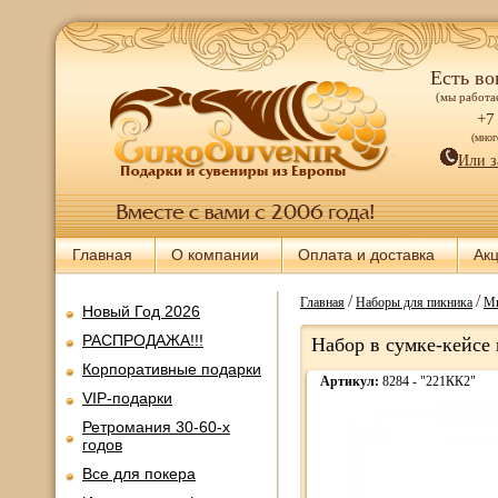
Есть во
(мы работае
+7
(мно
Или з
Главная
О компании
Оплата и доставка
Ак
/
/
Главная
Наборы для пикника
Ми
Новый Год 2026
РАСПРОДАЖА!!!
Набор в сумке-кейсе
Корпоративные подарки
Артикул:
8284 - "221КК2"
VIP-подарки
Ретромания 30-60-х
годов
Все для покера