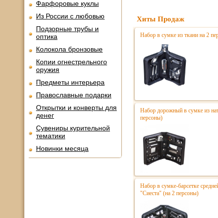
Фарфоровые куклы
Из России с любовью
Хиты Продаж
Подзорные трубы и
Набор в сумке из ткани на 2 п
оптика
Колокола бронзовые
Копии огнестрельного
оружия
Предметы интерьера
Православные подарки
Открытки и конверты для
Набор дорожный в сумке из нат
денег
персоны)
Сувениры курительной
тематики
Новинки месяца
Набор в сумке-барсетке средне
"Сиеста" (на 2 персоны)