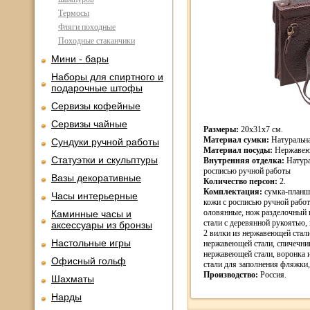
Термосы
Фляги походные
Походные стаканчики
Мини - бары
Наборы для спиртного и
подарочные штофы
Сервизы кофейные
Сервизы чайные
Размеры:
20х31х7 см.
Материал сумки:
Натуральна
Сундуки ручной работы
Материал посуды:
Нержавеющ
Статуэтки и скульптуры
Внутренняя отделка:
Натура
росписью ручной работы
Вазы декоративные
Количество персон:
2.
Комплектация:
сумка-планше
Часы интерьерные
кожи с росписью ручной работ
оловянные, нож разделочный
Каминные часы и
стали с деревянной рукоятью,
аксессуары из бронзы
2 вилки из нержавеющей стали
Настольные игры
нержавеющей стали, спичечни
нержавеющей стали, воронка
Офисный гольф
стали для заполнения фляжки,
Производство:
Россия.
Шахматы
Нарды