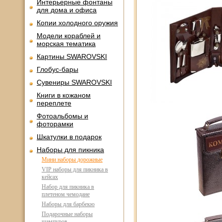
Интерьерные фонтаны
для дома и офиса
Копии холодного оружия
Модели кораблей и
морская тематика
Картины SWAROVSKI
Глобус-бары
Сувениры SWAROVSKI
Книги в кожаном
переплете
Фотоальбомы и
фоторамки
Шкатулки в подарок
Наборы для пикника
Мини наборы дорожные
VIP наборы для пикника в
кейсах
Набор для пикника в
плетеном чемодане
Наборы для барбекю
Подарочные наборы
шампуров