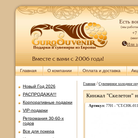
Есть во
(мы работае
+7
(мно
Или з
Главная
О компании
Оплата и доставка
Ак
/
Главная
Сувенирное холодное ору
Новый Год 2026
РАСПРОДАЖА!!!
Кинжал "Скелетон" н
Корпоративные подарки
Артикул:
7701 - "CT-CHK-01
VIP-подарки
Ретромания 30-60-х
годов
Все для покера