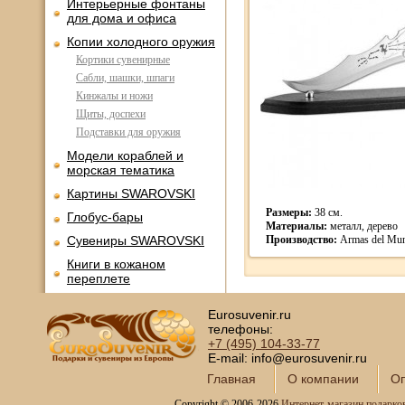
Интерьерные фонтаны
для дома и офиса
Копии холодного оружия
Кортики сувенирные
Сабли, шашки, шпаги
Кинжалы и ножи
Щиты, доспехи
Подставки для оружия
Модели кораблей и
морская тематика
Картины SWAROVSKI
Размеры:
38 см.
Глобус-бары
Материалы:
металл, дерево
Сувениры SWAROVSKI
Производство:
Armas del Mu
Книги в кожаном
переплете
Фотоальбомы и
Eurosuvenir.ru
фоторамки
телефоны:
Шкатулки в подарок
+7 (495)
104-33-77
E-mail: info@eurosuvenir.ru
Наборы для пикника
Главная
О компании
Оп
Мини - бары
Copyright © 2006-2026
Интернет-магазин подарко