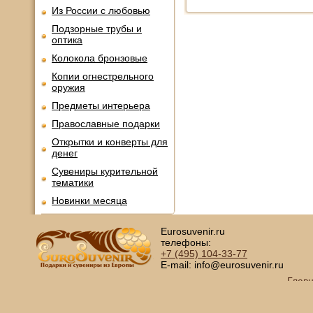
Из России с любовью
Подзорные трубы и
оптика
Колокола бронзовые
Копии огнестрельного
оружия
Предметы интерьера
Православные подарки
Открытки и конверты для
денег
Сувениры курительной
тематики
Новинки месяца
Eurosuvenir.ru
телефоны:
+7 (495)
104-33-77
E-mail: info@eurosuvenir.ru
Глав
Copyright © 2