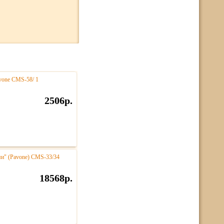
vone CMS-58/ 1
2506р.
и" (Pavone) CMS-33/34
18568р.