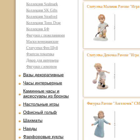
Коллекция Sealmark
Статуэтка Мальчик Pavone "Игра
Коллекция SK Gifts
Коллекция Stratford
Коллекция Toms Drag
Коллекция БФ
Фигурки с пожеланиями
Маски венецианские
Статуэтки Фен Шуй
Фэнтези тематика
Статуэтка Девочка Pavone "Игра
Декор для интерьера
Фигурки с юмором
Вазы декоративные
Часы интерьерные
Каминные часы и
аксессуары из бронзы
Фигурка Pavone "Ангелочек" CM
Настольные игры
Офисный гольф
Шахматы
Нарды
Фарфоровые куклы