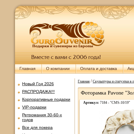
Главная
О компании
Оплата и доставка
Ак
/
Главная
Скульптуры и статуэтки в 
Новый Год 2026
РАСПРОДАЖА!!!
Фоторамка Pavone "Зо
Корпоративные подарки
Артикул:
7184 - "CMS-10/19"
VIP-подарки
Ретромания 30-60-х
годов
Все для покера