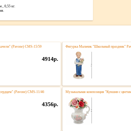
., 0,55 кг.
ия.
качели" (Pavone) CMS-15/59
Фигурка Мальчик "Школьный праздник" Pa
4914р.
 сердцем" (Pavone) CMS-11/46
Музыкальная композиция "Кувшин с цветам
4356р.