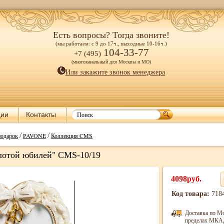
Есть вопросы? Тогда звоните!
(мы работаем: с 9 до 17ч., выходные 10-16ч.)
104-33-77
+7 (495)
(многоканальный для Москвы и МО)
Или закажите звонок менеджера
ции
Контакты
/
/
подарок
PAVONE
Коллекция CMS
лотой юбилей" CMS-10/19
4098руб.
Код товара:
718
Доставка по М
пределах МКАД