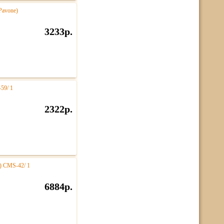
Pavone)
3233р.
59/ 1
2322р.
) CMS-42/ 1
6884р.