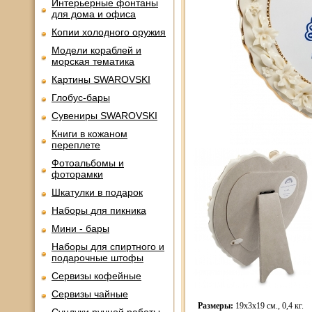
Интерьерные фонтаны
для дома и офиса
Копии холодного оружия
Модели кораблей и
морская тематика
Картины SWAROVSKI
Глобус-бары
Сувениры SWAROVSKI
Книги в кожаном
переплете
Фотоальбомы и
фоторамки
Шкатулки в подарок
Наборы для пикника
Мини - бары
Наборы для спиртного и
подарочные штофы
Сервизы кофейные
Сервизы чайные
Размеры:
19х3х19 см., 0,4 кг.