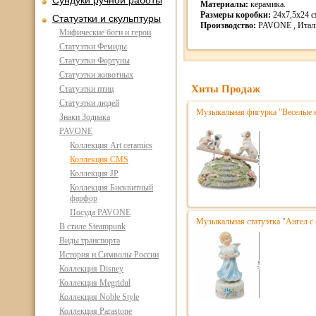
Сундуки ручной работы
Материалы:
керамика.
Размеры коробки:
24х7,5х24 см
Статуэтки и скульптуры
Производство:
PAVONE , Итал
Мифические боги и герои
Статуэтки Фемиды
Статуэтки Фортуны
Статуэтки животных
Хиты Продаж
Статуэтки птиц
Статуэтки людей
Музыкальная фигурка "Веселые 
Знаки Зодиака
PAVONE
Коллекция Art ceramics
Коллекция CMS
Коллекция JP
Коллекция Бисквитный
фарфор
Посуда PAVONE
Музыкальная статуэтка "Ангел с
В стиле Steampunk
Виды транспорта
История и Символы России
Коллекция Disney
Коллекция Megridul
Коллекция Noble Style
Коллекция Parastone