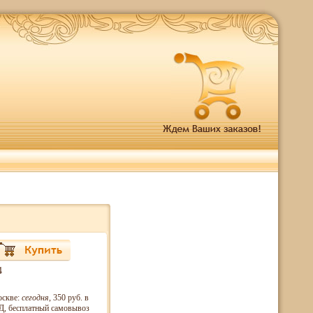
4
оскве:
сегодня
, 350 руб. в
, бесплатный самовывоз