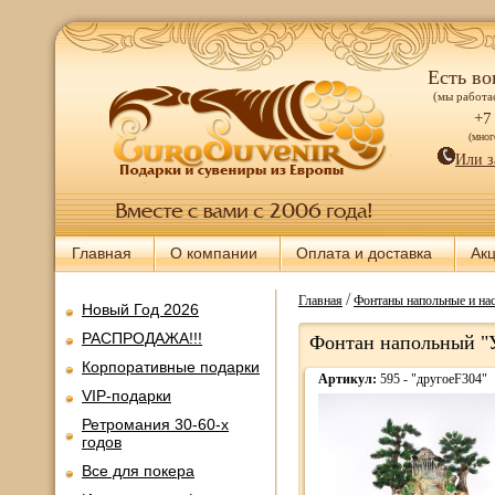
Есть во
(мы работае
+7
(мно
Или з
Главная
О компании
Оплата и доставка
Ак
/
Главная
Фонтаны напольные и нас
Новый Год 2026
РАСПРОДАЖА!!!
Фонтан напольный "
Корпоративные подарки
Артикул:
595 - "другоеF304"
VIP-подарки
Ретромания 30-60-х
годов
Все для покера