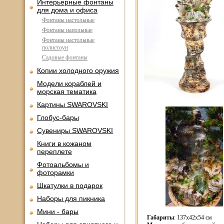
Интерьерные фонтаны
для дома и офиса
Фонтаны настольные
Фонтаны напольные
Фонтаны настольные
полистоун
Садовые фонтаны
Копии холодного оружия
Модели кораблей и
морская тематика
Картины SWAROVSKI
Глобус-бары
Сувениры SWAROVSKI
Книги в кожаном
переплете
Фотоальбомы и
фоторамки
Шкатулки в подарок
Наборы для пикника
Мини - бары
Габариты
: 137x42x54 см