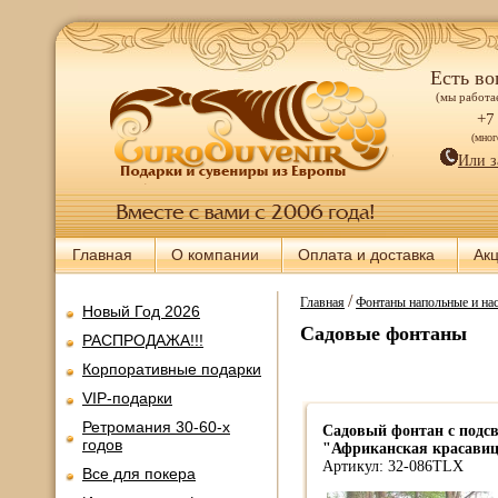
Есть во
(мы работае
+7
(мно
Или з
Главная
О компании
Оплата и доставка
Ак
/
Главная
Фонтаны напольные и нас
Новый Год 2026
Садовые фонтаны
РАСПРОДАЖА!!!
Корпоративные подарки
VIP-подарки
Ретромания 30-60-х
Садовый фонтан с подс
годов
"Африканская красави
Артикул: 32-086TLX
Все для покера