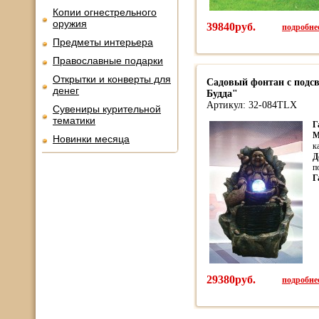
Копии огнестрельного
оружия
39840руб.
подробнее
Предметы интерьера
Православные подарки
Открытки и конверты для
Садовый фонтан с под
денег
Будда"
Артикул: 32-084TLX
Сувениры курительной
тематики
Г
М
Новинки месяца
к
Д
п
Г
29380руб.
подробнее