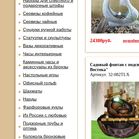
Наборы для спиртного и
подарочные штофы
Сервизы кофейные
Сервизы чайные
Сундуки ручной работы
Статуэтки и скульптуры
24380руб.
подробнее
Вазы декоративные
Часы интерьерные
Каминные часы и
Садовый фонтан с подс
аксессуары из бронзы
Востока"
Настольные игры
Артикул: 32-082TLX
Офисный гольф
Шахматы
Нарды
Фарфоровые куклы
Из России с любовью
Подзорные трубы и
оптика
Колокола бронзовые