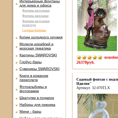
Интерьерные фонтаны
для дома и офиса
Фонтаны настольные
Фонтаны напольные
Фонтаны настольные
полистоун
Садовые фонтаны
Копии холодного оружия
Модели кораблей и
морская тематика
Картины SWAROVSKI
подробнее
Глобус-бары
26370руб.
Сувениры SWAROVSKI
Книги в кожаном
Садовый фонтан с подс
переплете
Идилия"
Фотоальбомы и
Артикул: 32-070TLX
фоторамки
Шкатулки в подарок
Наборы для пикника
Мини - бары