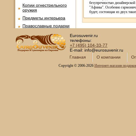
безупречностью дизайнерской
Копии огнестрельного
"Афины". Особенно гармоничн
оружия
будет, состоящая из двух таки
Предметы интерьера
Православные подарки
Открытки и конверты для
Eurosuvenir.ru
денег
телефоны:
+7 (495)
104-33-77
Сувениры курительной
E-mail: info@eurosuvenir.ru
тематики
Главная
О компании
Оп
Новинки месяца
Copyright © 2006-2026
Интернет-магазин подарко