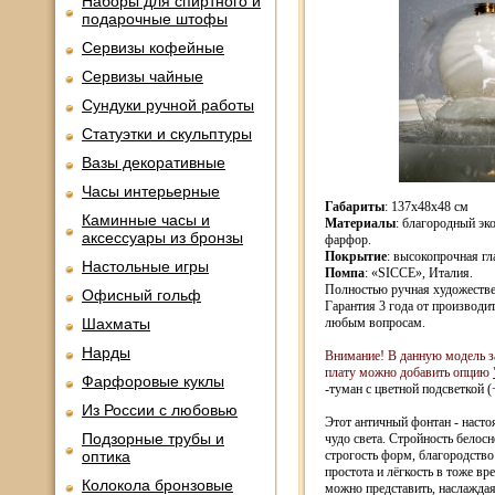
Наборы для спиртного и
подарочные штофы
Сервизы кофейные
Сервизы чайные
Сундуки ручной работы
Статуэтки и скульптуры
Вазы декоративные
Часы интерьерные
Габариты
: 137x48x48 см
Каминные часы и
Материалы
: благородный эк
аксессуары из бронзы
фарфор.
Покрытие
: высокопрочная гл
Настольные игры
Помпа
: «SICCE», Италия.
Полностью ручная художестве
Офисный гольф
Гарантия 3 года от производи
Шахматы
любым вопросам.
Нарды
Внимание! В данную модель з
плату можно добавить опцию
Фарфоровые куклы
-туман с цветной подсветкой (
Из России с любовью
Этот античный фонтан - насто
Подзорные трубы и
чудо света. Стройность белос
оптика
строгость форм, благородство
простота и лёгкость в тоже вр
Колокола бронзовые
можно представить, наслаждая