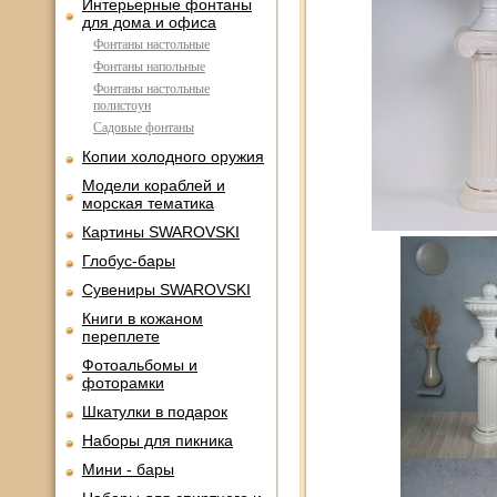
Интерьерные фонтаны
для дома и офиса
Фонтаны настольные
Фонтаны напольные
Фонтаны настольные
полистоун
Садовые фонтаны
Копии холодного оружия
Модели кораблей и
морская тематика
Картины SWAROVSKI
Глобус-бары
Сувениры SWAROVSKI
Книги в кожаном
переплете
Фотоальбомы и
фоторамки
Шкатулки в подарок
Наборы для пикника
Мини - бары