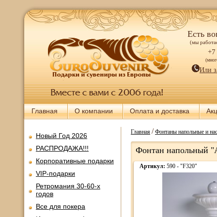
Есть во
(мы работае
+7
(мно
Или з
Главная
О компании
Оплата и доставка
Ак
/
Главная
Фонтаны напольные и нас
Новый Год 2026
РАСПРОДАЖА!!!
Фонтан напольный 
Корпоративные подарки
Артикул:
590 - "F320"
VIP-подарки
Ретромания 30-60-х
годов
Все для покера