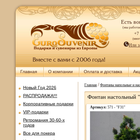
Есть во
(мы работае
+7
(мно
Или з
Главная
О компании
Оплата и доставка
Ак
/
Главная
Фонтаны напольные и нас
Новый Год 2026
РАСПРОДАЖА!!!
Фонтан настольный "
Корпоративные подарки
Артикул:
571 - "F31"
VIP-подарки
Ретромания 30-60-х
годов
Все для покера