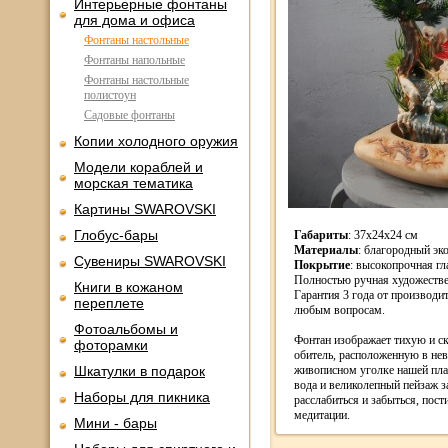
Интерьерные фонтаны
для дома и офиса
Фонтаны настольные
Фонтаны напольные
Фонтаны настольные
полистоун
Садовые фонтаны
Копии холодного оружия
Модели кораблей и
морская тематика
Картины SWAROVSKI
Глобус-бары
Габариты
: 37x24x24 см
Материалы
: благородный эк
Сувениры SWAROVSKI
Покрытие
: высокопрочная гл
Полностью ручная художестве
Книги в кожаном
Гарантия 3 года от производи
переплете
любым вопросам.
Фотоальбомы и
Фонтан изображает тихую и 
фоторамки
обитель, расположенную в не
Шкатулки в подарок
живописном уголке нашей пл
вода и великолепный пейзаж з
Наборы для пикника
расслабиться и забыться, пост
медитации.
Мини - бары