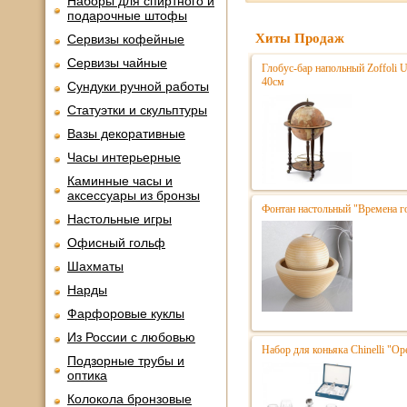
Наборы для спиртного и
подарочные штофы
Хиты Продаж
Сервизы кофейные
Сервизы чайные
Глобус-бар напольный Zoffoli 
40см
Сундуки ручной работы
Статуэтки и скульптуры
Вазы декоративные
Часы интерьерные
Каминные часы и
аксессуары из бронзы
Фонтан настольный "Времена г
Настольные игры
Офисный гольф
Шахматы
Нарды
Фарфоровые куклы
Из России с любовью
Набор для коньяка Chinelli "Ope
Подзорные трубы и
оптика
Колокола бронзовые