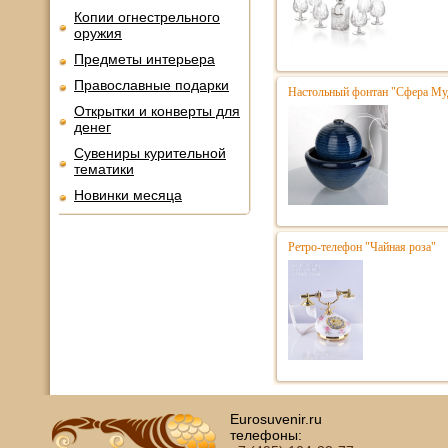
Копии огнестрельного
оружия
Предметы интерьера
Православные подарки
Настольный фонтан "Сфера Му
Открытки и конверты для
денег
Сувениры курительной
тематики
Новинки месяца
Ретро-телефон "Чайная роза"
Eurosuvenir.ru
телефоны: