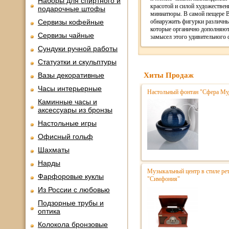
Наборы для спиртного и
красотой и силой художествен
подарочные штофы
миниатюры. В самой пещере 
Сервизы кофейные
обнаружить фигурки различн
которые органично дополняют
Сервизы чайные
замысел этого удивительного 
Сундуки ручной работы
Статуэтки и скульптуры
Вазы декоративные
Хиты Продаж
Часы интерьерные
Настольный фонтан "Сфера Му
Каминные часы и
аксессуары из бронзы
Настольные игры
Офисный гольф
Шахматы
Нарды
Музыкальный центр в стиле р
Фарфоровые куклы
"Симфония"
Из России с любовью
Подзорные трубы и
оптика
Колокола бронзовые