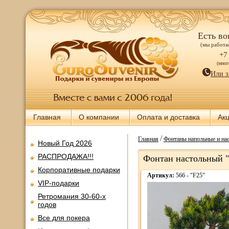
Есть во
(мы работае
+7
(мно
Или з
Главная
О компании
Оплата и доставка
Ак
/
Главная
Фонтаны напольные и нас
Новый Год 2026
РАСПРОДАЖА!!!
Фонтан настольный "
Корпоративные подарки
Артикул:
566 - "F25"
VIP-подарки
Ретромания 30-60-х
годов
Все для покера