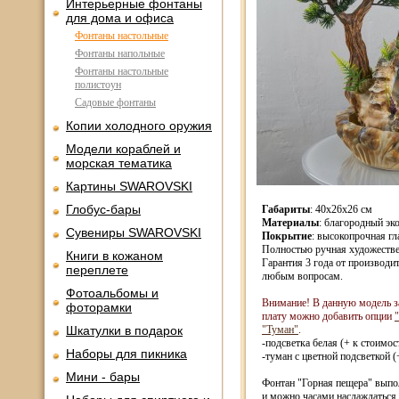
Интерьерные фонтаны
для дома и офиса
Фонтаны настольные
Фонтаны напольные
Фонтаны настольные
полистоун
Садовые фонтаны
Копии холодного оружия
Модели кораблей и
морская тематика
Картины SWAROVSKI
Глобус-бары
Габариты
: 40x26x26 см
Материалы
: благородный эк
Сувениры SWAROVSKI
Покрытие
: высокопрочная гл
Полностью ручная художестве
Книги в кожаном
Гарантия 3 года от производи
переплете
любым вопросам.
Фотоальбомы и
Внимание! В данную модель з
фоторамки
плату можно добавить опции
Шкатулки в подарок
"Туман"
.
-подсветка белая (+ к стоимос
Наборы для пикника
-туман с цветной подсветкой (
Мини - бары
Фонтан "Горная пещера" выпол
и можно часами наслаждаться 