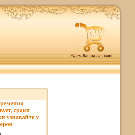
временно
вует, сроки
ки узнавайте у
еров
0