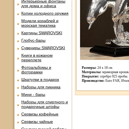
Интерьерные фонтаны
для дома и офиса
Копии холодного оружия
Модели кораблей и
морская тематика
Картины SWAROVSKI
Глобус-бары
Сувениры SWAROVSKI
Книги в кожаном
переплете
Фотоальбомы и
Размеры:
24 х 18 см.
фоторамки
Материалы:
мраморная крошк
Покрытие:
серебро 925 пробы.
Шкатулки в подарок
Производство:
Euro FAR, Итал
Наборы для пикника
Мини - бары
Наборы для спиртного и
подарочные штофы
Сервизы кофейные
Сервизы чайные