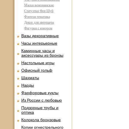
Маски венецианские
Статуэтки Фен Шуй
Фэнтези тематика
Декор для интерьера
Фигурки с юмором
Вазы декоративные
Часы интерьерные
Каминные часы и
аксессуары из бронзы
Настольные игры
Офисный гольф
Шахматы
Нарды
Фарфоровые куклы
Из России с любовью
Подзорные трубы и
оптика
Колокола бронзовые
Копии огнестрельного