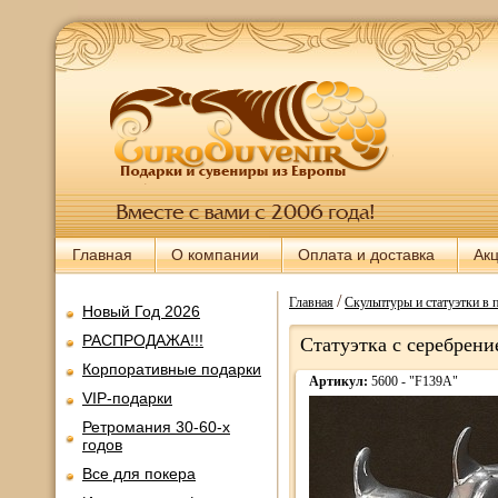
Главная
О компании
Оплата и доставка
Ак
/
Главная
Скульптуры и статуэтки в 
Новый Год 2026
РАСПРОДАЖА!!!
Статуэтка с серебрен
Корпоративные подарки
Артикул:
5600 - "F139A"
VIP-подарки
Ретромания 30-60-х
годов
Все для покера