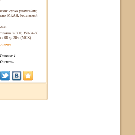
оскве:
сроки уточняйте
,
еделах МКАД, бесплатный
ссии
сплатно
8 (800)
350-34-60
я с 08 до 20ч. (МСК)
о почте
Голосов:
1
Оценить