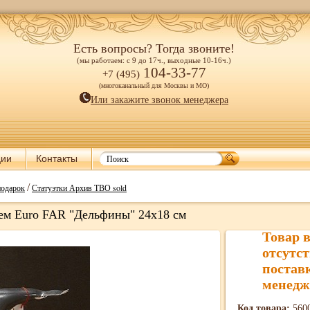
Есть вопросы? Тогда звоните!
(мы работаем: с 9 до 17ч., выходные 10-16ч.)
104-33-77
+7 (495)
(многоканальный для Москвы и МО)
Или закажите звонок менеджера
ции
Контакты
/
подарок
Статуэтки Архив ТВО sold
ием Euro FAR "Дельфины" 24х18 см
Товар 
отсутст
постав
менедж
Код товара:
560