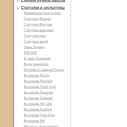
Сундуки ручной работы
Статуэтки и скульптуры
Мифические боги и герои
Статуэтки Фемиды
Статуэтки Фортуны
Статуэтки животных
Статуэтки птиц
Статуэтки людей
Знаки Зодиака
PAVONE
В стиле Steampunk
Виды транспорта
История и Символы России
Коллекция Disney
Коллекция Megridul
Коллекция Noble Style
Коллекция Parastone
Коллекция Sealmark
Коллекция SK Gifts
Коллекция Stratford
Коллекция Toms Drag
Коллекция БФ
Фигурки с пожеланиями