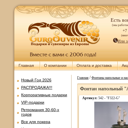
Есть во
(мы работае
+7
(мно
Или з
Главная
О компании
Оплата и доставка
Ак
/
Главная
Фонтаны напольные и нас
Новый Год 2026
РАСПРОДАЖА!!!
Фонтан напольный "
Корпоративные подарки
Артикул:
542 - "F322-G"
VIP-подарки
Ретромания 30-60-х
годов
Все для покера