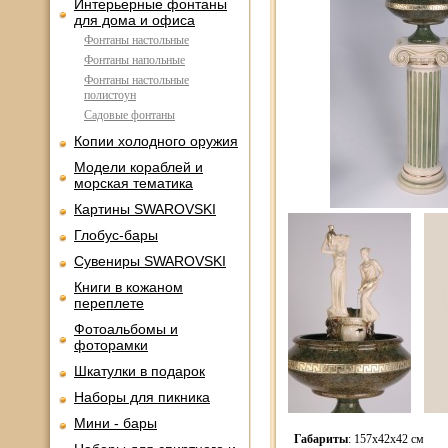
Интерьерные фонтаны
для дома и офиса
Фонтаны настольные
Фонтаны напольные
Фонтаны настольные
полистоун
Садовые фонтаны
Копии холодного оружия
Модели кораблей и
морская тематика
Картины SWAROVSKI
Глобус-бары
Сувениры SWAROVSKI
Книги в кожаном
переплете
Фотоальбомы и
фоторамки
Шкатулки в подарок
Наборы для пикника
Мини - бары
Габариты
: 157x42x42 см