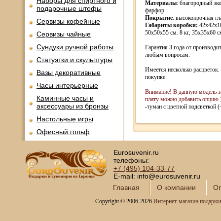
Наборы для спиртного и
Материалы
: благородный эк
подарочные штофы
фарфор.
Покрытие
: высокопрочная гл
Сервизы кофейные
Габариты коробки:
42х42х10
50х50х55 см. 8 кг, 35х35х60 см
Сервизы чайные
Сундуки ручной работы
Гарантия 3 года от производи
любым вопросам.
Статуэтки и скульптуры
Имеется несколько расцветок.
Вазы декоративные
покупке.
Часы интерьерные
Внимание! В данную модель з
Каминные часы и
плату можно добавить опцию
аксессуары из бронзы
-туман с цветной подсветкой (
Настольные игры
Офисный гольф
Шахматы
Eurosuvenir.ru
Нарды
телефоны:
+7 (495)
104-33-77
Фарфоровые куклы
E-mail: info@eurosuvenir.ru
Из России с любовью
Главная
О компании
Оп
Подзорные трубы и
Copyright © 2006-2026
Интернет-магазин подарко
оптика
Колокола бронзовые