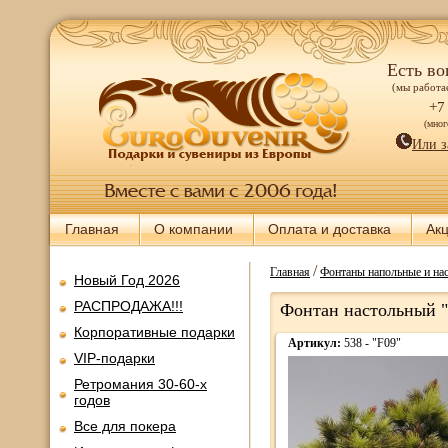
Есть во
(мы работае
+7
(мно
Или з
Главная
О компании
Оплата и доставка
Ак
/
Главная
Фонтаны напольные и нас
Новый Год 2026
РАСПРОДАЖА!!!
Фонтан настольный "
Корпоративные подарки
Артикул:
538 - "F09"
VIP-подарки
Ретромания 30-60-х
годов
Все для покера