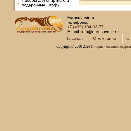
Наборы для спиртного и
подарочные штофы
Сервизы кофейные
Eurosuvenir.ru
Сервизы чайные
телефоны:
+7 (495)
104-33-77
Сундуки ручной работы
E-mail: info@eurosuvenir.ru
Статуэтки и скульптуры
Главная
О компании
Оп
Вазы декоративные
Copyright © 2006-2026
Интернет-магазин подарко
Часы интерьерные
Каминные часы и
аксессуары из бронзы
Настольные игры
Офисный гольф
Шахматы
Нарды
Фарфоровые куклы
Из России с любовью
Подзорные трубы и
оптика
Колокола бронзовые