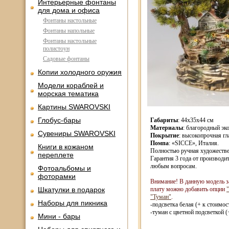
Интерьерные фонтаны
для дома и офиса
Фонтаны настольные
Фонтаны напольные
Фонтаны настольные
полистоун
Садовые фонтаны
Копии холодного оружия
Модели кораблей и
морская тематика
Картины SWAROVSKI
Глобус-бары
Габариты
: 44x35x44 см
Материалы
: благородный эк
Сувениры SWAROVSKI
Покрытие
: высокопрочная гл
Помпа
: «SICCE», Италия.
Книги в кожаном
Полностью ручная художестве
переплете
Гарантия 3 года от производи
любым вопросам.
Фотоальбомы и
фоторамки
Внимание! В данную модель з
Шкатулки в подарок
плату можно добавить опции
"Туман"
.
Наборы для пикника
-подсветка белая (+ к стоимос
-туман с цветной подсветкой (
Мини - бары