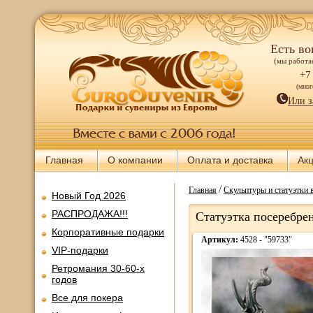
Есть во
(мы работае
+7
(мно
Или з
Главная
О компании
Оплата и доставка
Ак
/
Главная
Скульптуры и статуэтки 
Новый Год 2026
РАСПРОДАЖА!!!
Статуэтка посеребре
Корпоративные подарки
Артикул:
4528 - "59733"
VIP-подарки
Ретромания 30-60-х
годов
Все для покера