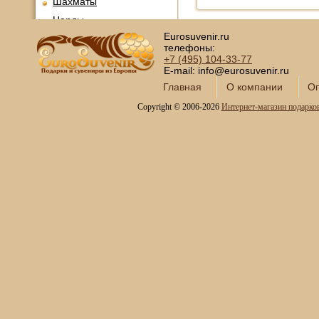
Шахматы
Нарды
Eurosuvenir.ru
Фарфоровые куклы
телефоны:
Из России с любовью
+7 (495)
104-33-77
E-mail: info@eurosuvenir.ru
Подзорные трубы и
оптика
Главная
О компании
Оп
Колокола бронзовые
Copyright © 2006-2026
Интернет-магазин подарко
Копии огнестрельного
оружия
Предметы интерьера
Православные подарки
Открытки и конверты для
денег
Сувениры курительной
тематики
Новинки месяца