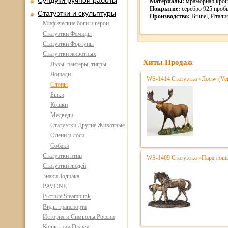
Сундуки ручной работы
Материалы:
мраморная крошк
Покрытие:
серебро 925 проб
Статуэтки и скульптуры
Производство:
Brunel, Итали
Мифические боги и герои
Статуэтки Фемиды
Статуэтки Фортуны
Статуэтки животных
Хиты Продаж
Львы, пантеры, тигры
Лошади
WS-1414 Статуэтка «Лось» (Ver
Слоны
Быки
Кошки
Медведи
Статуэтки Другие Животные
Олени и лоси
Собаки
Статуэтки птиц
WS-1409 Статуэтка «Пара лоша
Статуэтки людей
Знаки Зодиака
PAVONE
В стиле Steampunk
Виды транспорта
История и Символы России
Коллекция Disney