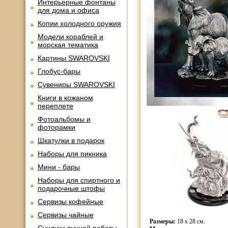
Интерьерные фонтаны
для дома и офиса
Копии холодного оружия
Модели кораблей и
морская тематика
Картины SWAROVSKI
Глобус-бары
Сувениры SWAROVSKI
Книги в кожаном
переплете
Фотоальбомы и
фоторамки
Шкатулки в подарок
Наборы для пикника
Мини - бары
Наборы для спиртного и
подарочные штофы
Сервизы кофейные
Сервизы чайные
Размеры:
18 х 28 см.