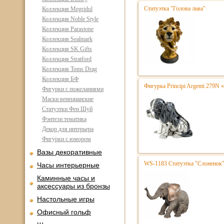
Статуэтка "Голова льва"
Коллекция Megridul
Коллекция Noble Style
Коллекция Parastone
Коллекция Sealmark
Коллекция SK Gifts
Коллекция Stratford
Коллекция Toms Drag
Коллекция БФ
Фигурка Principi Argenti 279N 
Фигурки с пожеланиями
Маски венецианские
Статуэтки Фен Шуй
Фэнтези тематика
Декор для интерьера
Фигурки с юмором
Вазы декоративные
WS-1183 Статуэтка "Слоненок"
Часы интерьерные
Каминные часы и
аксессуары из бронзы
Настольные игры
Офисный гольф