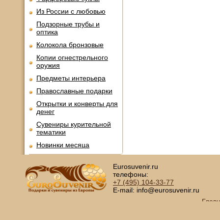
Из России с любовью
Подзорные трубы и
оптика
Колокола бронзовые
Копии огнестрельного
оружия
Предметы интерьера
Православные подарки
Открытки и конверты для
денег
Сувениры курительной
тематики
Новинки месяца
Eurosuvenir.ru
телефоны:
+7 (495)
104-33-77
E-mail: info@eurosuvenir.ru
Глав
Copyright © 2