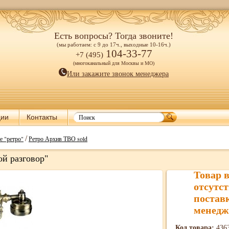
Есть вопросы? Тогда звоните!
(мы работаем: с 9 до 17ч., выходные 10-16ч.)
104-33-77
+7 (495)
(многоканальный для Москвы и МО)
Или закажите звонок менеджера
ции
Контакты
/
е "ретро"
Ретро Архив ТВО sold
ой разговор"
Товар 
отсутст
постав
менедж
Код товара:
436