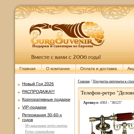
Главная
О компании
Оплата и доставка
Ак
/
Главная
Предметы интерьера в стил
Новый Год 2026
РАСПРОДАЖА!!!
Телефон-ретро "Делов
Корпоративные подарки
Артикул:
4363 - "36125"
VIP-подарки
Ретромания 30-60-х
годов
Музыкальные ретро центры
Ретро граммофоны