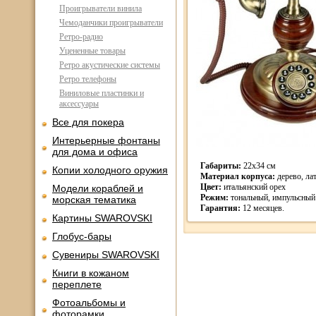
Проигрыватели винила
Чемоданчики проигрыватели
Ретро-радио
Уцененные товары
Ретро акустические системы
Ретро телефоны
Виниловые пластинки и
аксессуары
Все для покера
Интерьерные фонтаны
для дома и офиса
Габариты:
22х34 см
Копии холодного оружия
Материал корпуса:
дерево, ла
Цвет:
итальянский орех
Модели кораблей и
Режим:
тональный, импульсный
морская тематика
Гарантия:
12 месяцев.
Картины SWAROVSKI
Глобус-бары
Сувениры SWAROVSKI
Книги в кожаном
переплете
Фотоальбомы и
фоторамки