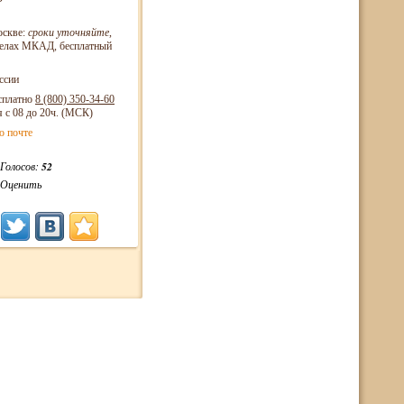
оскве:
сроки уточняйте
,
еделах МКАД, бесплатный
ссии
сплатно
8 (800)
350-34-60
я с 08 до 20ч. (МСК)
о почте
Голосов:
52
Оценить