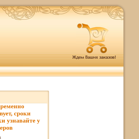
временно
вует, сроки
ки узнавайте у
еров
3