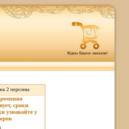
 на 2 персоны
временно
вует, сроки
ки узнавайте у
еров
9