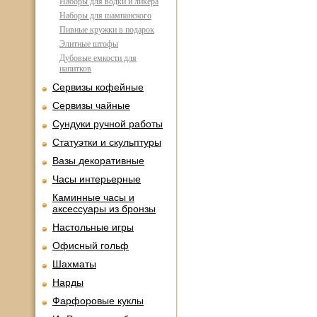
Наборы для водки и ликера
Наборы для шампанского
Пивные кружки в подарок
Элитные штофы
Дубовые емкости для
напитков
Сервизы кофейные
Сервизы чайные
Сундуки ручной работы
Статуэтки и скульптуры
Вазы декоративные
Часы интерьерные
Каминные часы и
аксессуары из бронзы
Настольные игры
Офисный гольф
Шахматы
Нарды
Фарфоровые куклы