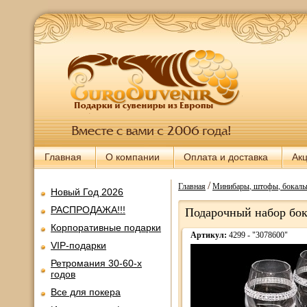
Главная
О компании
Оплата и доставка
Ак
/
Главная
Минибары, штофы, бокалы,
Новый Год 2026
РАСПРОДАЖА!!!
Подарочный набор бока
Корпоративные подарки
Артикул:
4299 - "3078600"
VIP-подарки
Ретромания 30-60-х
годов
Все для покера