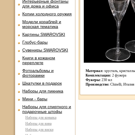
Интерьерные фонтаны
для дома и офиса
Копии холодного оружия
Модели кораблей и
морская тематика
Картины SWAROVSKI
Глобус-бары
Сувениры SWAROVSKI
Книги в кожаном
переплете
Фотоальбомы и
Материал:
хрусталь, кристаллы
фоторамки
Комплектация:
2 фужера
Фужеры:
230 мл
Шкатулки в подарок
Производство:
Chinelli, Италия
Наборы для пикника
Мини - бары
Наборы для спиртного и
подарочные штофы
Наборы для коньяка
Наборы для вина
Наборы для виски