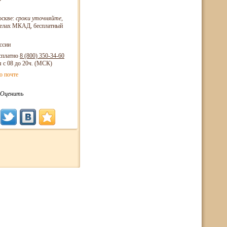
оскве:
сроки уточняйте
,
еделах МКАД, бесплатный
ссии
сплатно
8 (800)
350-34-60
я с 08 до 20ч. (МСК)
о почте
Оценить