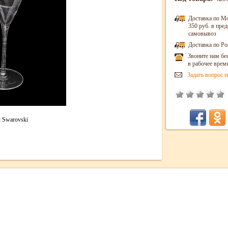
Доставка по М
350 руб. в пр
самовывоз
Доставка по Ро
Звоните нам бе
в рабочее врем
Задать вопрос п
 Swarovski