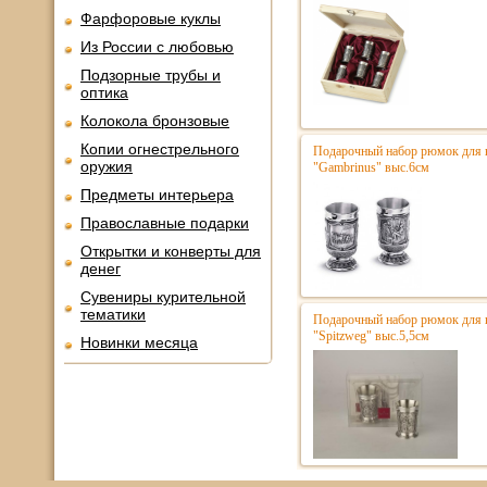
Фарфоровые куклы
Из России с любовью
Подзорные трубы и
оптика
Колокола бронзовые
Копии огнестрельного
Подарочный набор рюмок для в
оружия
"Gambrinus" выс.6см
Предметы интерьера
Православные подарки
Открытки и конверты для
денег
Сувениры курительной
тематики
Подарочный набор рюмок для в
"Spitzweg" выс.5,5см
Новинки месяца