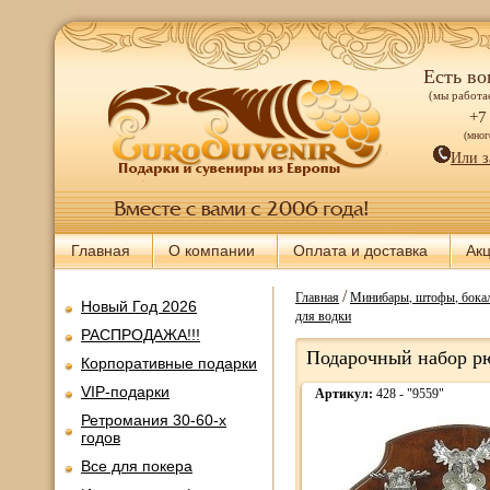
Есть во
(мы работае
+7
(мно
Или з
Главная
О компании
Оплата и доставка
Ак
/
Главная
Минибары, штофы, бокал
Новый Год 2026
для водки
РАСПРОДАЖА!!!
Подарочный набор рю
Корпоративные подарки
VIP-подарки
Артикул:
428 - "9559"
Ретромания 30-60-х
годов
Все для покера