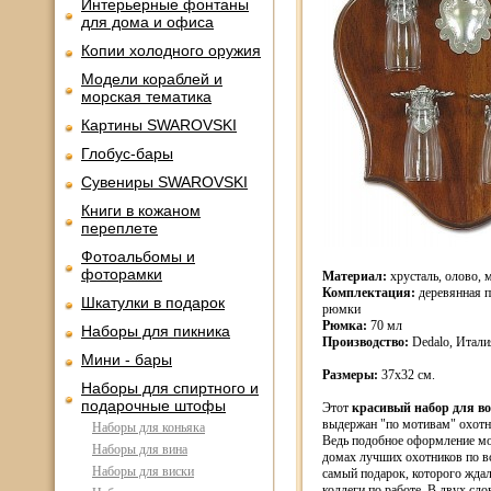
Интерьерные фонтаны
для дома и офиса
Копии холодного оружия
Модели кораблей и
морская тематика
Картины SWAROVSKI
Глобус-бары
Сувениры SWAROVSKI
Книги в кожаном
переплете
Фотоальбомы и
фоторамки
Материал:
хрусталь, олово, 
Комплектация:
деревянная п
Шкатулки в подарок
рюмки
Рюмка:
70 мл
Наборы для пикника
Производство:
Dedalo, Итали
Мини - бары
Размеры:
37х32 см.
Наборы для спиртного и
подарочные штофы
Этот
красивый набор для в
выдержан "по мотивам" охотн
Наборы для коньяка
Ведь подобное оформление мо
Наборы для вина
домах лучших охотников по в
Наборы для виски
самый подарок, которого ждал
коллеги по работе. В двух сло