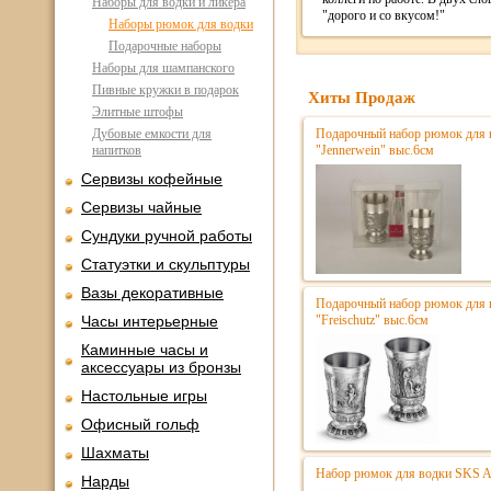
Наборы для водки и ликера
"дорого и со вкусом!"
Наборы рюмок для водки
Подарочные наборы
Наборы для шампанского
Пивные кружки в подарок
Хиты Продаж
Элитные штофы
Дубовые емкости для
Подарочный набор рюмок для в
напитков
"Jennerwein" выс.6см
Сервизы кофейные
Сервизы чайные
Сундуки ручной работы
Статуэтки и скульптуры
Вазы декоративные
Подарочный набор рюмок для в
Часы интерьерные
"Freischutz" выс.6см
Каминные часы и
аксессуары из бронзы
Настольные игры
Офисный гольф
Шахматы
Набор рюмок для водки SKS A
Нарды