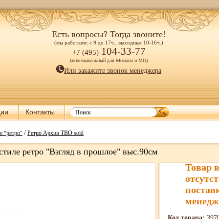
Есть вопросы? Тогда звоните!
(мы работаем: с 9 до 17ч., выходные 10-16ч.)
104-33-77
+7 (495)
(многоканальный для Москвы и МО)
Или закажите звонок менеджера
ции
Контакты
/
е "ретро"
Ретро Архив ТВО sold
тиле ретро "Взгляд в прошлое" выс.90см
Товар 
отсутст
постав
менедж
Код товара:
397