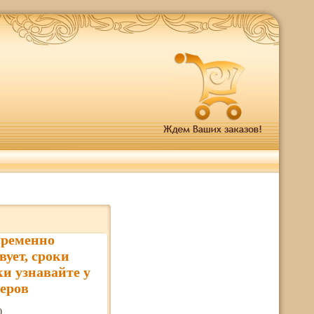
временно
вует, сроки
ки узнавайте у
еров
0