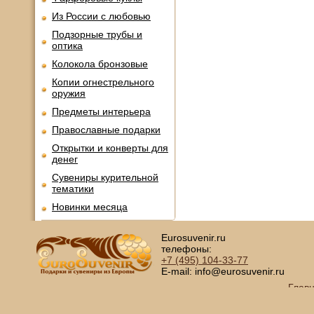
Из России с любовью
Подзорные трубы и
оптика
Колокола бронзовые
Копии огнестрельного
оружия
Предметы интерьера
Православные подарки
Открытки и конверты для
денег
Сувениры курительной
тематики
Новинки месяца
Eurosuvenir.ru
телефоны:
+7 (495)
104-33-77
E-mail: info@eurosuvenir.ru
Глав
Copyright © 2