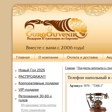
Главная
О компании
Оплата и доставка
Ак
/
Главная
Предметы интерьера в стил
Новый Год 2026
РАСПРОДАЖА!!!
Телефон напольный в с
Корпоративные подарки
Артикул:
3970 - "T308-5"
VIP-подарки
Ретромания 30-60-х
годов
Музыкальные ретро центры
Ретро граммофоны