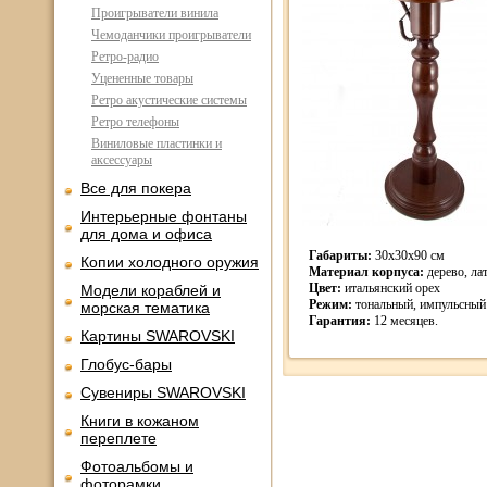
Проигрыватели винила
Чемоданчики проигрыватели
Ретро-радио
Уцененные товары
Ретро акустические системы
Ретро телефоны
Виниловые пластинки и
аксессуары
Все для покера
Интерьерные фонтаны
для дома и офиса
Габариты:
30х30х90 см
Копии холодного оружия
Материал корпуса:
дерево, ла
Цвет:
итальянский орех
Модели кораблей и
Режим:
тональный, импульсный
морская тематика
Гарантия:
12 месяцев.
Картины SWAROVSKI
Глобус-бары
Сувениры SWAROVSKI
Книги в кожаном
переплете
Фотоальбомы и
фоторамки