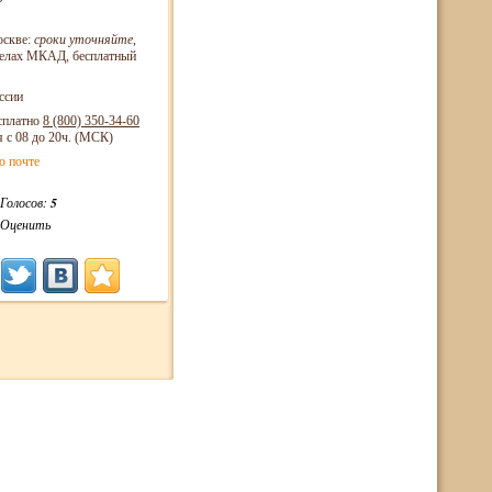
оскве:
сроки уточняйте
,
еделах МКАД, бесплатный
ссии
сплатно
8 (800)
350-34-60
я с 08 до 20ч. (МСК)
о почте
Голосов:
5
Оценить