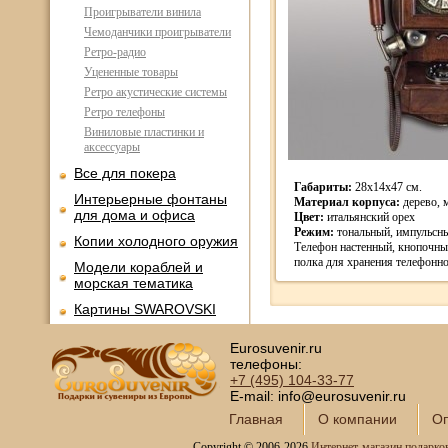
Проигрыватели винила
Чемоданчики проигрыватели
Ретро-радио
Уцененные товары
Ретро акустические системы
Ретро телефоны
Виниловые пластинки и
аксессуары
Все для покера
Габариты:
28х14х47 см.
Интерьерные фонтаны
Материал корпуса:
дерево, 
для дома и офиса
Цвет:
итальянский орех
Режим:
тональный, импульсн
Копии холодного оружия
Телефон настенный, кнопочны
полка для хранения телефонно
Модели кораблей и
морская тематика
Картины SWAROVSKI
Глобус-бары
Eurosuvenir.ru
Сувениры SWAROVSKI
телефоны:
+7 (495)
104-33-77
Книги в кожаном
E-mail: info@eurosuvenir.ru
переплете
Главная
О компании
Оп
Фотоальбомы и
фоторамки
Copyright © 2006-2026
Интернет-магазин подарко