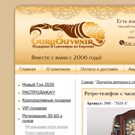
Есть во
(мы работае
+7
(мно
Или з
Главная
О компании
Оплата и доставка
Ак
/
Главная
Предметы интерьера в ст
Новый Год 2026
РАСПРОДАЖА!!!
Ретро-телефон с часа
Корпоративные подарки
Артикул:
3968 - "T620-A"
VIP-подарки
Ретромания 30-60-х
годов
Музыкальные ретро центры
Ретро граммофоны