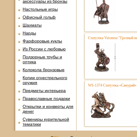
аксессуары из бронзы
Настольные игры
Офисный гольф
Шахматы
Нарды
Статуэтка Veronese "Грозный в
Фарфоровые куклы
Из России с любовью
Подзорные трубы и
оптика
Колокола бронзовые
Копии огнестрельного
оружия
WS-1374 Статуэтка «Самурай» 
Предметы интерьера
Православные подарки
Открытки и конверты для
денег
Сувениры курительной
тематики
Новинки месяца