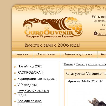
Есть во
(мы работае
+7
(мно
Или з
Главная
О компании
Оплата и доставка
Ак
/
Главная
Скульптуры и статуэтки 
Новый Год 2026
РАСПРОДАЖА!!!
Статуэтка Veronese 
Корпоративные подарки
Артикул:
37660 - "WS-196"
VIP-подарки
Ретромания 30-60-х
годов
Все для покера