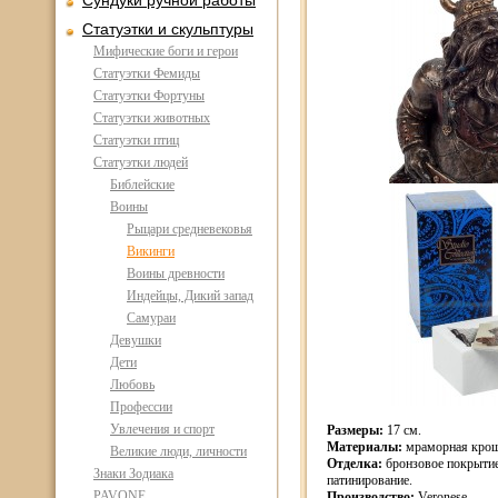
Сундуки ручной работы
Статуэтки и скульптуры
Мифические боги и герои
Статуэтки Фемиды
Статуэтки Фортуны
Статуэтки животных
Статуэтки птиц
Статуэтки людей
Библейские
Воины
Рыцари средневековья
Викинги
Воины древности
Индейцы, Дикий запад
Самураи
Девушки
Дети
Любовь
Профессии
Увлечения и спорт
Размеры:
17 см.
Материалы:
мраморная крош
Великие люди, личности
Отделка:
бронзовое покрытие
Знаки Зодиака
патинирование.
PAVONE
Производство:
Veronese.