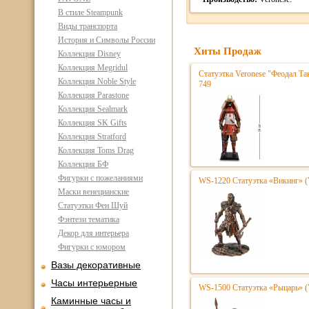
В стиле Steampunk
Виды транспорта
История и Символы России
Хиты Продаж
Коллекция Disney
Коллекция Megridul
Статуэтка Veronese "Феодал Та
Коллекция Noble Style
749
Коллекция Parastone
Коллекция Sealmark
Коллекция SK Gifts
Коллекция Stratford
Коллекция Toms Drag
Коллекция БФ
Фигурки с пожеланиями
WS-1220 Статуэтка «Викинг» (
Маски венецианские
Статуэтки Фен Шуй
Фэнтези тематика
Декор для интерьера
Фигурки с юмором
Вазы декоративные
Часы интерьерные
WS-1500 Статуэтка «Рыцарь» (
Каминные часы и