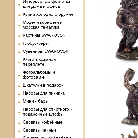
Интерьерные фонтаны
для дома и офиса
Копии холодного оружия
Модели кораблей и
морская тематика
Картины SWAROVSKI
Глобус-бары
Сувениры SWAROVSKI
Книги в кожаном
переплете
Фотоальбомы и
фоторамки
Шкатулки в подарок
Наборы для пикника
Мини - бары
Наборы для спиртного и
подарочные штофы
Сервизы кофейные
Сервизы чайные