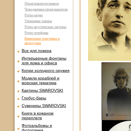
Проигрыватели винила
Чемоданчики проигрыватели
Ретро-радио
Уцененные товары
Ретро акустические системы
Ретро телефоны
Виниловые пластинки и
аксессуары
Все для покера
Интерьерные фонтаны
для дома и офиса
Копии холодного оружия
Модели кораблей и
морская тематика
Картины SWAROVSKI
Глобус-бары
Сувениры SWAROVSKI
Книги в кожаном
переплете
Фотоальбомы и
фоторамки