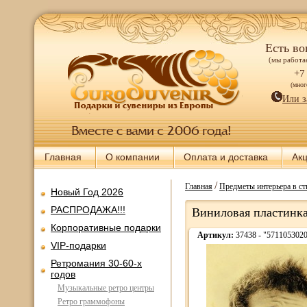
Есть во
(мы работае
+7
(мно
Или з
Главная
О компании
Оплата и доставка
Ак
/
Главная
Предметы интерьера в ст
Новый Год 2026
РАСПРОДАЖА!!!
Виниловая пластин
Корпоративные подарки
Артикул:
37438 - "571105302
VIP-подарки
Ретромания 30-60-х
годов
Музыкальные ретро центры
Ретро граммофоны