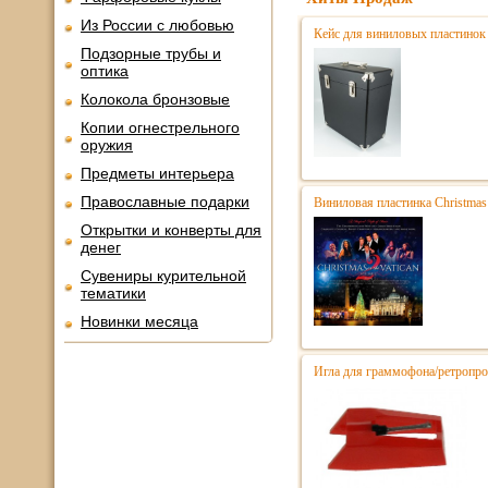
Из России с любовью
Кейс для виниловых пластинок
Подзорные трубы и
оптика
Колокола бронзовые
Копии огнестрельного
оружия
Предметы интерьера
Православные подарки
Виниловая пластинка Christmas 
Открытки и конверты для
денег
Сувениры курительной
тематики
Новинки месяца
Игла для граммофона/ретропро