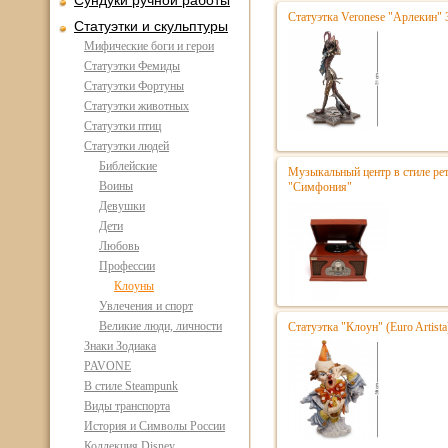
Сундуки ручной работы
Статуэтка Veronese "Арлекин"
Статуэтки и скульптуры
Мифические боги и герои
Статуэтки Фемиды
Статуэтки Фортуны
Статуэтки животных
Статуэтки птиц
Статуэтки людей
Библейские
Музыкальный центр в стиле р
Воины
"Симфония"
Девушки
Дети
Любовь
Профессии
Клоуны
Увлечения и спорт
Великие люди, личности
Статуэтка "Клоун" (Euro Artist
Знаки Зодиака
PAVONE
В стиле Steampunk
Виды транспорта
История и Символы России
Коллекция Disney