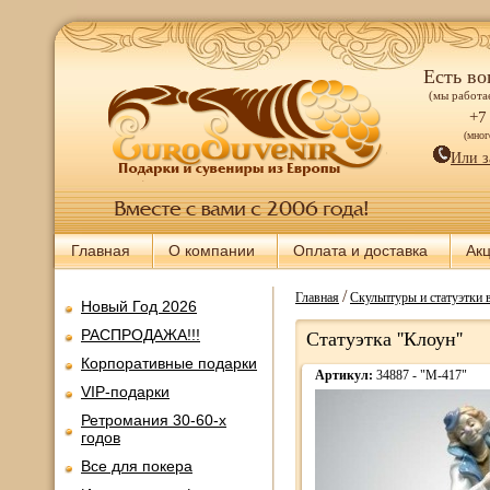
Есть во
(мы работае
+7
(мно
Или з
Главная
О компании
Оплата и доставка
Ак
/
Главная
Скульптуры и статуэтки 
Новый Год 2026
РАСПРОДАЖА!!!
Статуэтка ''Клоун''
Корпоративные подарки
Артикул:
34887 - "M-417"
VIP-подарки
Ретромания 30-60-х
годов
Все для покера