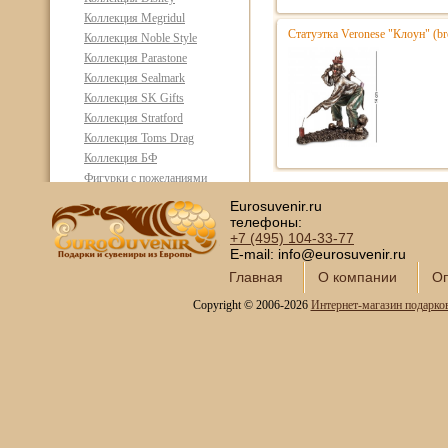
Коллекция Megridul
Статуэтка Veronese "Клоун" (b
Коллекция Noble Style
Коллекция Parastone
Коллекция Sealmark
Коллекция SK Gifts
Коллекция Stratford
Коллекция Toms Drag
Коллекция БФ
Фигурки с пожеланиями
Маски венецианские
Eurosuvenir.ru
Статуэтки Фен Шуй
телефоны:
+7 (495)
104-33-77
Фэнтези тематика
E-mail: info@eurosuvenir.ru
Декор для интерьера
Главная
О компании
Оп
Фигурки с юмором
Вазы декоративные
Copyright © 2006-2026
Интернет-магазин подарко
Часы интерьерные
Каминные часы и
аксессуары из бронзы
Настольные игры
Офисный гольф