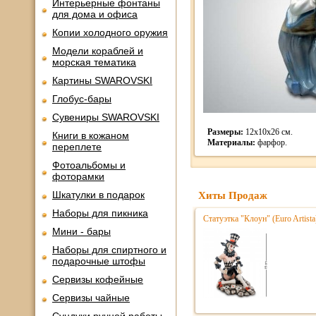
Интерьерные фонтаны
для дома и офиса
Копии холодного оружия
Модели кораблей и
морская тематика
Картины SWAROVSKI
Глобус-бары
Сувениры SWAROVSKI
Размеры:
12х10х26 см.
Книги в кожаном
Материалы:
фарфор.
переплете
Фотоальбомы и
фоторамки
Шкатулки в подарок
Хиты Продаж
Наборы для пикника
Статуэтка "Клоун" (Euro Artist
Мини - бары
Наборы для спиртного и
подарочные штофы
Сервизы кофейные
Сервизы чайные