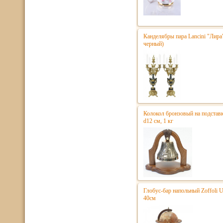
Канделябры пара Lancini "Лира
черный)
Колокол бронзовый на подстав
d12 см, 1 кг
Глобус-бар напольный Zoffoli 
40см