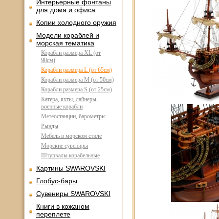
Интерьерные фонтаны
для дома и офиса
Копии холодного оружия
Модели кораблей и
морская тематика
Корабли размера XL (от
90см)
Корабли размера L (от 65см)
Корабли размера M (от 50см)
Корабли размера S (от 25см)
Катера, яхты, лайнеры,
военные корабли
Метеостанции, барометры
Рынды
Мебель в морском стиле
Морские сувениры
Штурвалы корабельные
Картины SWAROVSKI
Глобус-бары
Сувениры SWAROVSKI
Книги в кожаном
переплете