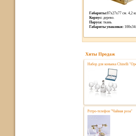
Габариты:
87х27х77 см. 4,2 кг
Корпус:
дерево.
Паруса:
ткань.
Габариты упаковки:
100х34х
Хиты Продаж
Набор для коньяка Chinelli "Ope
Ретро-телефон "Чайная роза"