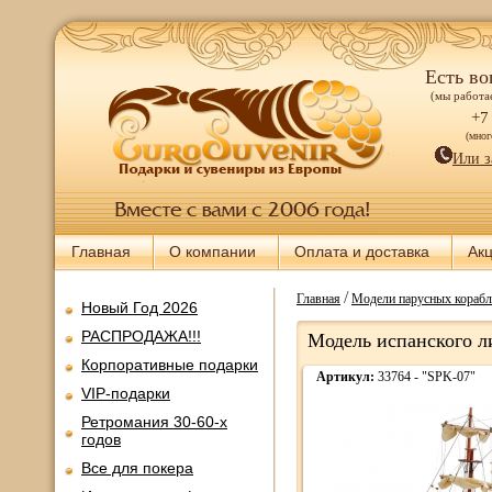
Есть во
(мы работае
+7
(мно
Или з
Главная
О компании
Оплата и доставка
Ак
/
Главная
Модели парусных корабл
Новый Год 2026
РАСПРОДАЖА!!!
Модель испанского ли
Корпоративные подарки
Артикул:
33764 - "SPK-07"
VIP-подарки
Ретромания 30-60-х
годов
Все для покера