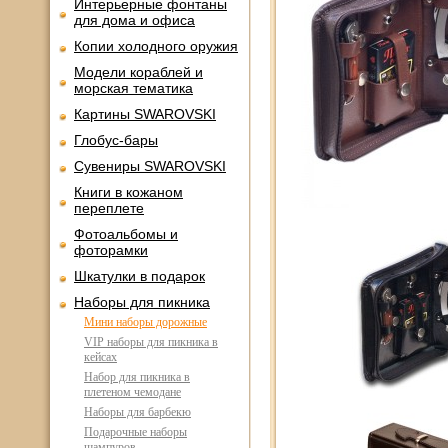
Интерьерные фонтаны
для дома и офиса
Копии холодного оружия
Модели кораблей и
морская тематика
Картины SWAROVSKI
Глобус-бары
Сувениры SWAROVSKI
Книги в кожаном
переплете
Фотоальбомы и
фоторамки
Шкатулки в подарок
Наборы для пикника
Мини наборы дорожные
VIP наборы для пикника в
кейсах
Набор для пикника в
плетеном чемодане
Наборы для барбекю
Подарочные наборы
шампуров