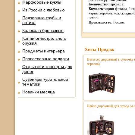
Фарфоровые куклы
Количество персон:
2.
Комплектация:
фляжка, 2 ст
Из России с любовью
карты, воронка, нож складной
Подзорные трубы и
чехол.
оптика
Производство:
Россия.
Колокола бронзовые
Копии огнестрельного
оружия
Хиты Продаж
Предметы интерьера
Православные подарки
Несессер дорожный в сумочке и
персона)
Открытки и конверты для
денег
Сувениры курительной
тематики
Новинки месяца
Набор дорожный для ухода за 