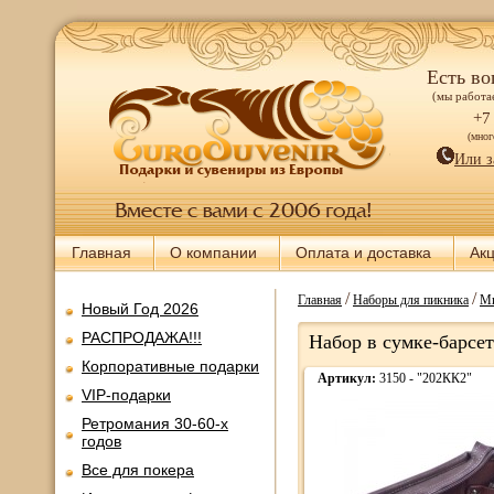
Есть во
(мы работае
+7
(мно
Или з
Главная
О компании
Оплата и доставка
Ак
/
/
Главная
Наборы для пикника
Ми
Новый Год 2026
РАСПРОДАЖА!!!
Набор в сумке-барсет
Корпоративные подарки
Артикул:
3150 - "202КК2"
VIP-подарки
Ретромания 30-60-х
годов
Все для покера