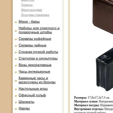
Термосы
Фляги походные
Походные стаканчики
Мини - бары
Наборы для спиртного и
подарочные штофы
Сервизы кофейные
Сервизы чайные
Сундуки ручной работы
Статуэтки и скульптуры
Вазы декоративные
Часы интерьерные
Каминные часы и
аксессуары из бронзы
Настольные игры
Офисный гольф
Размеры:
17,8х17,3х7,3 см.
Шахматы
Материал сумки:
Натуральна
Материал посуды:
Нержавеющ
Нарды
Внутренняя отделка:
Натура
росписью ручной работы