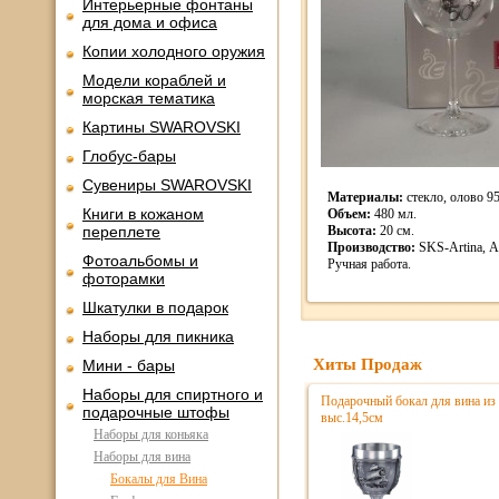
Интерьерные фонтаны
для дома и офиса
Копии холодного оружия
Модели кораблей и
морская тематика
Картины SWAROVSKI
Глобус-бары
Сувениры SWAROVSKI
Материалы:
стекло, олово 9
Книги в кожаном
Объем:
480 мл.
переплете
Высота:
20 см.
Производство:
SKS-Artina, А
Фотоальбомы и
Ручная работа.
фоторамки
Шкатулки в подарок
Наборы для пикника
Хиты Продаж
Мини - бары
Наборы для спиртного и
Подарочный бокал для вина из 
подарочные штофы
выс.14,5см
Наборы для коньяка
Наборы для вина
Бокалы для Вина