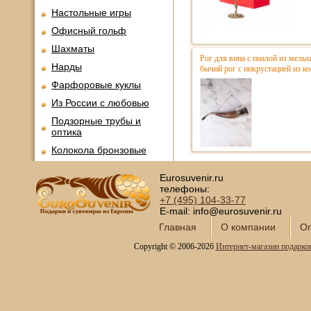
Настольные игры
Офисный гольф
Шахматы
Рог для вина с пиалой из мельх
Нарды
бычий рог c инкрустацией из ко
Фарфоровые куклы
Из России с любовью
Подзорные трубы и
оптика
Колокола бронзовые
Копии огнестрельного
Eurosuvenir.ru
оружия
телефоны:
Предметы интерьера
+7 (495)
104-33-77
E-mail: info@eurosuvenir.ru
Православные подарки
Главная
О компании
Оп
Открытки и конверты для
денег
Copyright © 2006-2026
Интернет-магазин подарко
Сувениры курительной
тематики
Новинки месяца