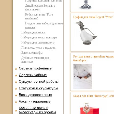
Графины, кувшины для вина
Дизайнерские Бокалы с
фигурками
Кубки для вина "Рога
Графин для вина Regent "Утка"
изобилия"
Подарочные наборы для вина
сомелье
Наборы для виски
Наборы для водки и ликера
Наборы для шампанского
Пивные кружки в подарок
Элитные штофы
Рог для вина с пиалой из мельх
Дубовые емкости для
бычий рог
напитков
Сервизы кофейные
Сервизы чайные
Сундуки ручной работы
Статуэтки и скульптуры
Вазы декоративные
Бокал для вина "Виноград" 450
Часы интерьерные
Каминные часы и
аксессуары из бронзы