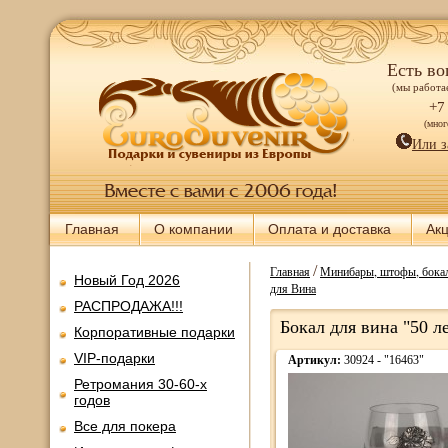
Есть во
(мы работае
+7
(мно
Или з
Главная
О компании
Оплата и доставка
Ак
/
Главная
Минибары, штофы, бокал
Новый Год 2026
для Вина
РАСПРОДАЖА!!!
Бокал для вина "50 ле
Корпоративные подарки
VIP-подарки
Артикул:
30924 - "16463"
Ретромания 30-60-х
годов
Все для покера