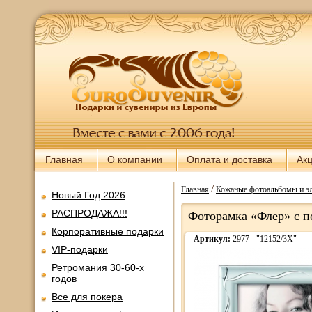
Главная
О компании
Оплата и доставка
Ак
/
Главная
Кожаные фотоальбомы и э
Новый Год 2026
РАСПРОДАЖА!!!
Фоторамка «Флер» с по
Корпоративные подарки
Артикул:
2977 - "12152/3X"
VIP-подарки
Ретромания 30-60-х
годов
Все для покера