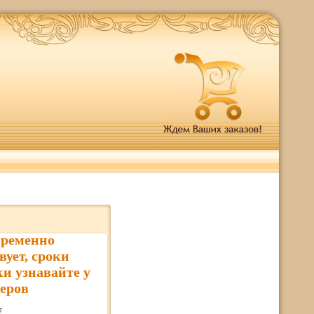
временно
вует, сроки
ки узнавайте у
еров
7