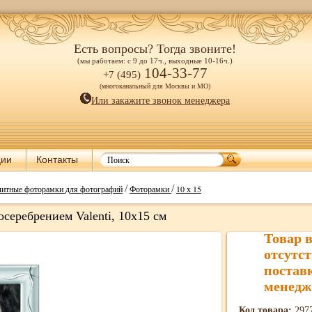
Есть вопросы? Тогда звоните!
(мы работаем: с 9 до 17ч., выходные 10-16ч.)
104-33-77
+7 (495)
(многоканальный для Москвы и МО)
Или закажите звонок менеджера
ции
Контакты
/
/
литные фоторамки для фотографий
Фоторамки
10 х 15
серебрением Valenti, 10х15 см
Товар 
отсутст
постав
менедж
Код товара:
297