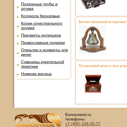
Подзорные трубы и
оптика
Колокола бронзовые
Колокол бронзовый на подставке
Копии огнестрельного
оружия
Предметы интерьера
Православные подарки
Открытки и конверты для
денег
Сувениры курительной
Музыкальный центр в стиле ре
тематики
Новинки месяца
Eurosuvenir.ru
телефоны:
+7 (495)
104-33-77