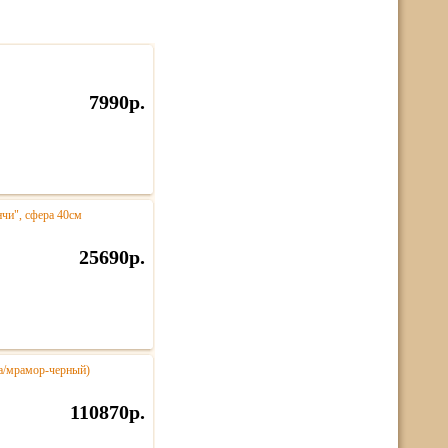
7990р.
нчи", сфера 40см
25690р.
за/мрамор-черный)
110870р.