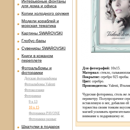
Интерьерные фонтаны
для дома и офиса
Копии холодного оружия
Модели кораблей и
морская тематика
Картины SWAROVSKI
Глобус-бары
Сувениры SWAROVSKI
Книги в кожаном
переплете
Фотоальбомы и
Для фотографий:
10х15.
фоторамки
Материал:
стекло, гальванопла
Покрытие:
серебро 925 пробы.
Детские фотоальбомы
Цвет:
серебро.
Фотоальбомы Valenti
Производитель:
Valenti, Италия
Фотоколлажи
Чудесная фоторамка, столь же ле
Фоторамки
периметру. Полупрозрачное сер
9 х 13
вставленную в нее, добавляя ей
10 х 15
торжества своим тонким вкусом
магией усиливать притягательно
Фоторамки PAVONE
внимание к подарившему ее.
Фоторамки разные
Шкатулки в подарок