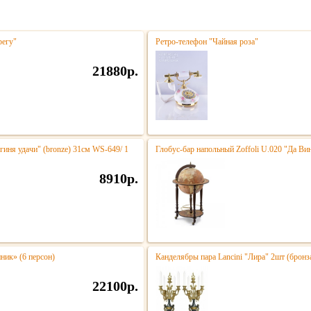
регу"
Ретро-телефон "Чайная роза"
21880р.
гиня удачи" (bronze) 31см WS-649/ 1
Глобус-бар напольный Zoffoli U.020 "Да Ви
8910р.
ик» (6 персон)
Канделябры пара Lancini "Лира" 2шт (брон
22100р.