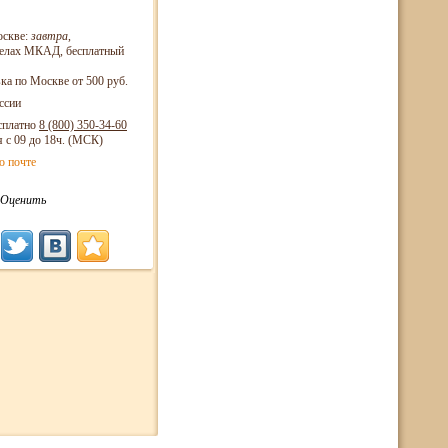
оскве:
завтра
,
еделах МКАД, бесплатный
ка по Москве от 500 руб.
ссии
сплатно
8 (800)
350-34-60
я с 09 до 18ч. (МСК)
о почте
Оценить