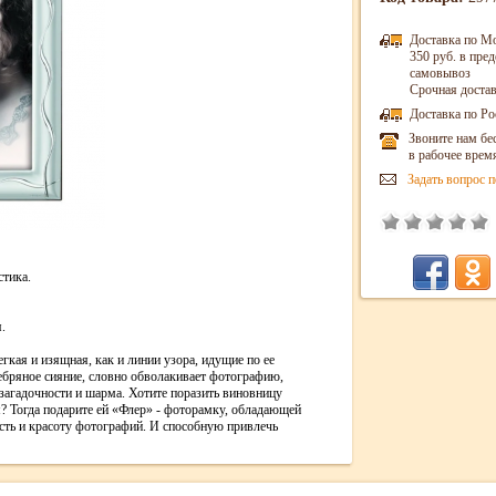
Доставка по М
350 руб. в пр
самовывоз
Срочная достав
Доставка по Ро
Звоните нам бе
в рабочее врем
Задать вопрос п
стика.
.
гкая и изящная, как и линии узора, идущие по ее
ебряное сияние, словно обволакивает фотографию,
 загадочности и шарма. Хотите поразить виновницу
? Тогда подарите ей «Флер» - фоторамку, обладающей
сть и красоту фотографий. И способную привлечь