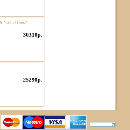
4г. "Святой Павел"
30310р.
25290р.