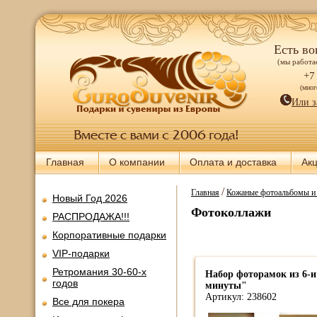
Есть во
(мы работае
+7
(мно
Или з
Главная
О компании
Оплата и доставка
Ак
/
Главная
Кожаные фотоальбомы и 
Новый Год 2026
Фотоколлажи
РАСПРОДАЖА!!!
Корпоративные подарки
VIP-подарки
Ретромания 30-60-х
Набор фоторамок из 6-
годов
минуты"
Артикул: 238602
Все для покера