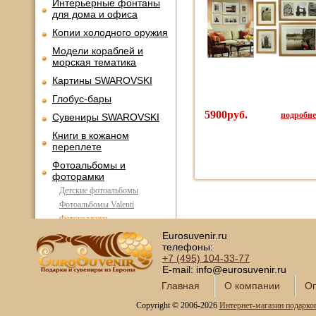
Интерьерные фонтаны
для дома и офиса
Копии холодного оружия
Модели кораблей и
морская тематика
Картины SWAROVSKI
Глобус-бары
5900руб.
подробнее
Сувениры SWAROVSKI
Книги в кожаном
переплете
Фотоальбомы и
фоторамки
Детские фотоальбомы
Фотоальбомы Valenti
Фотоколлажи
Фоторамки
Eurosuvenir.ru
телефоны:
Шкатулки в подарок
+7 (495)
104-33-77
Наборы для пикника
E-mail: info@eurosuvenir.ru
Главная
О компании
Оп
Мини - бары
Наборы для спиртного и
Copyright © 2006-2026
Интернет-магазин подарко