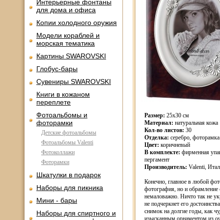
Интерьерные фонтаны
для дома и офиса
Копии холодного оружия
Модели кораблей и
морская тематика
Картины SWAROVSKI
Глобус-бары
Сувениры SWAROVSKI
Книги в кожаном
переплете
Фотоальбомы и
Размер:
25х30 см
фоторамки
Материал:
натуральная кожа
Кол-во листов:
30
Детские фотоальбомы
Отделка:
серебро, фоторамка
Фотоальбомы Valenti
Цвет:
коричневый
Фотоколлажи
В комплекте:
фирменная упак
пергамент
Фоторамки
Производитель:
Valenti, Ита
Шкатулки в подарок
Конечно, главное в любой фот
Наборы для пикника
фотография, но и обрамление
немаловажно. Ничто так не ук
Мини - бары
не подчеркнет его достоинства
снимок на долгие годы, как ч
Наборы для спиртного и
изысканным орнаментом из о