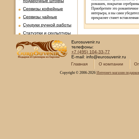
подарочные штофы
ромашек, покрытая серебрян
Сервизы кофейные
Приобретите это романтичное
интерьера, и вы сами убедитес
Сервизы чайные
прекраснее станет вставленная
Сундуки ручной работы
Статуэтки и скульптуры
Вазы декоративные
Eurosuvenir.ru
телефоны:
Часы интерьерные
+7 (495)
104-33-77
E-mail: info@eurosuvenir.ru
Каминные часы и
аксессуары из бронзы
Главная
О компании
Оп
Настольные игры
Copyright © 2006-2026
Интернет-магазин подарко
Офисный гольф
Шахматы
Нарды
Фарфоровые куклы
Из России с любовью
Подзорные трубы и
оптика
Колокола бронзовые