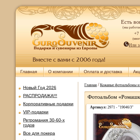
Есть во
(мы работае
+7
(мно
Или з
Главная
О компании
Оплата и доставка
Ак
/
Главная
Кожаные фотоальбомы и 
Новый Год 2026
РАСПРОДАЖА!!!
Фотоальбом «Ромашки
Корпоративные подарки
Артикул:
2971 - "19046/3"
VIP-подарки
Ретромания 30-60-х
годов
Все для покера