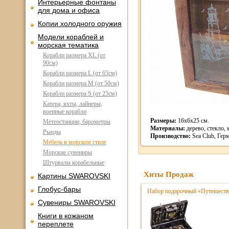
Интерьерные фонтаны
для дома и офиса
Копии холодного оружия
Модели кораблей и
морская тематика
Корабли размера XL (от
90см)
Корабли размера L (от 65см)
Корабли размера M (от 50см)
Корабли размера S (от 25см)
Катера, яхты, лайнеры,
военные корабли
Размеры:
16х6х25 см.
Метеостанции, барометры
Материалы:
дерево, стекло, 
Рынды
Производство:
Sea Club, Гер
Мебель в морском стиле
Морские сувениры
Штурвалы корабельные
Хиты Продаж
Картины SWAROVSKI
Глобус-бары
Набор подарочный «Путешестве
Сувениры SWAROVSKI
Книги в кожаном
переплете