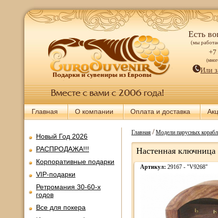
Есть во
(мы работае
+7
(мно
Или з
Главная
О компании
Оплата и доставка
Ак
/
Главная
Модели парусных корабл
Новый Год 2026
РАСПРОДАЖА!!!
Настенная ключница
Корпоративные подарки
Артикул:
29167 - "V9268"
VIP-подарки
Ретромания 30-60-х
годов
Все для покера