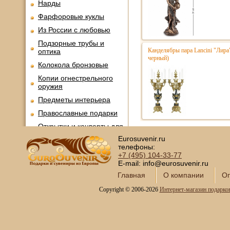
Нарды
Фарфоровые куклы
Из России с любовью
Подзорные трубы и
Канделябры пара Lancini "Лира
оптика
черный)
Колокола бронзовые
Копии огнестрельного
оружия
Предметы интерьера
Православные подарки
Открытки и конверты для
денег
Eurosuvenir.ru
телефоны:
Сувениры курительной
+7 (495)
104-33-77
тематики
E-mail: info@eurosuvenir.ru
Новинки месяца
Главная
О компании
Оп
Copyright © 2006-2026
Интернет-магазин подарко