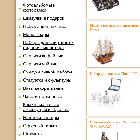
Фотоальбомы и
фоторамки
Шкатулки в подарок
Модель российского линейного 
Наборы для пикника
Павел"
Мини - бары
Наборы для спиртного и
подарочные штофы
Сервизы кофейные
Сервизы чайные
Сундуки ручной работы
Набор для коньяка Chinelli "Ope
Статуэтки и скульптуры
Вазы декоративные
Часы интерьерные
Каминные часы и
аксессуары из бронзы
Настольные игры
Статуэтка Veronese "Фортуна - 
Офисный гольф
31см WS-649/ 1
Шахматы