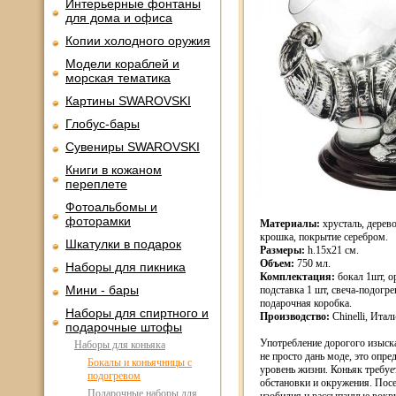
Интерьерные фонтаны
для дома и офиса
Копии холодного оружия
Модели кораблей и
морская тематика
Картины SWAROVSKI
Глобус-бары
Сувениры SWAROVSKI
Книги в кожаном
переплете
Фотоальбомы и
фоторамки
Материалы:
хрусталь, дерев
крошка, покрытие серебром.
Шкатулки в подарок
Размеры:
h.15х21 см.
Объем:
750 мл.
Наборы для пикника
Комплектация:
бокал 1шт, о
Мини - бары
подставка 1 шт, свеча-подогре
подарочная коробка.
Наборы для спиртного и
Производство:
Chinelli, Итал
подарочные штофы
Употребление дорогого изыска
Наборы для коньяка
не просто дань моде, это опре
Бокалы и коньячницы с
уровень жизни. Коньяк требу
подогревом
обстановки и окружения. Пос
Подарочные наборы для