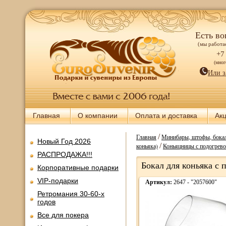
Есть во
(мы работае
+7
(мно
Или з
Главная
О компании
Оплата и доставка
Ак
/
Главная
Минибары, штофы, бокал
Новый Год 2026
/
коньяка)
Коньяцницы с подогрево
РАСПРОДАЖА!!!
Бокал для коньяка с 
Корпоративные подарки
VIP-подарки
Артикул:
2647 - "2057600"
Ретромания 30-60-х
годов
Все для покера