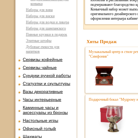
изобилия и рассыпанные вокру
коньяка
подчеркивают благородство кр
Коньячный набор может выпо
Наборы для вина
оригинального дизайнерского 
Наборы для виски
оформлении интерьера кабинет
Наборы для водки и ликера
Наборы для шампанского
Пивные кружки в подарок
Элитные штофы
Хиты Продаж
Дубовые емкости для
напитков
Музыкальный центр в стиле р
"Симфония"
Сервизы кофейные
Сервизы чайные
Сундуки ручной работы
Статуэтки и скульптуры
Вазы декоративные
Часы интерьерные
Подарочный бокал "Мудрому н
Каминные часы и
аксессуары из бронзы
Настольные игры
Офисный гольф
Шахматы