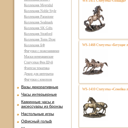
WS-1411 Статуэтка «Лошадь»
Коллекция Megridul
Коллекция Noble Style
Коллекция Parastone
Коллекция Sealmark
Коллекция SK Gifts
Коллекция Stratford
Коллекция Toms Drag
WS-1468 Статуэтка «Бегущие 
Коллекция БФ
Фигурки с пожеланиями
Маски венецианские
Статуэтки Фен Шуй
Фэнтези тематика
Декор для интерьера
Фигурки с юмором
Вазы декоративные
WS-1410 Статуэтка «Семейка л
Часы интерьерные
Каминные часы и
аксессуары из бронзы
Настольные игры
Офисный гольф