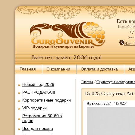
Есть во
(мы работае
+7
(мно
Или з
Главная
О компании
Оплата и доставка
Ак
/
Главная
Скульптуры и статуэтки 
Новый Год 2026
РАСПРОДАЖА!!!
15-025 Статуэтка Art
Корпоративные подарки
Артикул:
2557 - "15-025"
VIP-подарки
Ретромания 30-60-х
годов
Все для покера