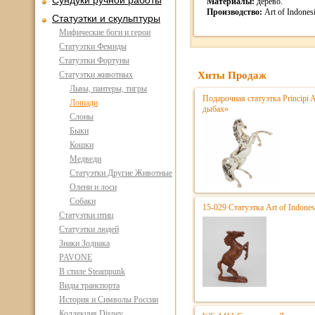
Сундуки ручной работы
Материалы:
дерево.
Производство:
Art of Indones
Статуэтки и скульптуры
Мифические боги и герои
Статуэтки Фемиды
Статуэтки Фортуны
Статуэтки животных
Хиты Продаж
Львы, пантеры, тигры
Подарочная статуэтка Principi A
Лошади
дыбах»
Слоны
Быки
Кошки
Медведи
Статуэтки Другие Животные
Олени и лоси
Собаки
15-029 Статуэтка Art of Indone
Статуэтки птиц
Статуэтки людей
Знаки Зодиака
PAVONE
В стиле Steampunk
Виды транспорта
История и Символы России
Коллекция Disney