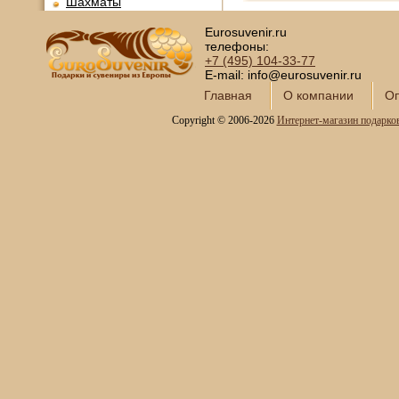
Шахматы
Нарды
Eurosuvenir.ru
телефоны:
Фарфоровые куклы
+7 (495)
104-33-77
Из России с любовью
E-mail: info@eurosuvenir.ru
Подзорные трубы и
Главная
О компании
Оп
оптика
Copyright © 2006-2026
Интернет-магазин подарко
Колокола бронзовые
Копии огнестрельного
оружия
Предметы интерьера
Православные подарки
Открытки и конверты для
денег
Сувениры курительной
тематики
Новинки месяца