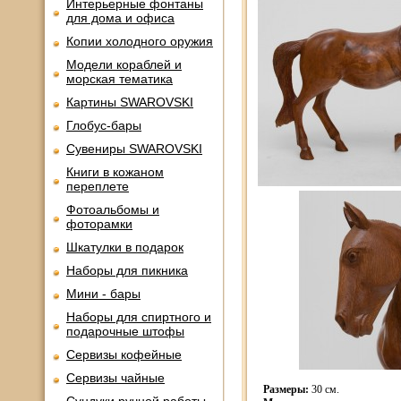
Интерьерные фонтаны
для дома и офиса
Копии холодного оружия
Модели кораблей и
морская тематика
Картины SWAROVSKI
Глобус-бары
Сувениры SWAROVSKI
Книги в кожаном
переплете
Фотоальбомы и
фоторамки
Шкатулки в подарок
Наборы для пикника
Мини - бары
Наборы для спиртного и
подарочные штофы
Сервизы кофейные
Сервизы чайные
Размеры:
30 см.