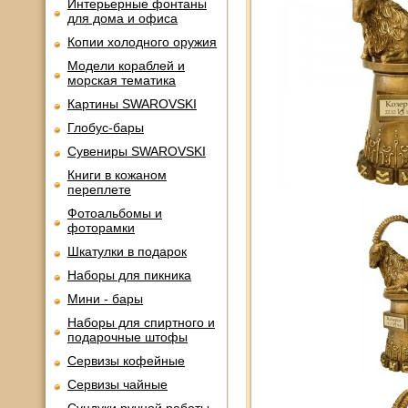
Интерьерные фонтаны
для дома и офиса
Копии холодного оружия
Модели кораблей и
морская тематика
Картины SWAROVSKI
Глобус-бары
Сувениры SWAROVSKI
Книги в кожаном
переплете
Фотоальбомы и
фоторамки
Шкатулки в подарок
Наборы для пикника
Мини - бары
Наборы для спиртного и
подарочные штофы
Сервизы кофейные
Сервизы чайные