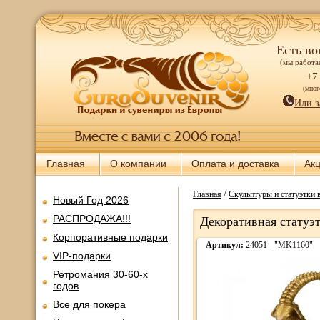
Есть во
(мы работае
+7
(мно
Или з
Главная
О компании
Оплата и доставка
Ак
/
Главная
Скульптуры и статуэтки 
Новый Год 2026
РАСПРОДАЖА!!!
Декоративная статуэт
Корпоративные подарки
Артикул:
24051 - "MK1160"
VIP-подарки
Ретромания 30-60-х
годов
Все для покера