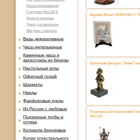
Маски венецианские
Статуэтки Фен Шуй
Картина Brunel ARMO/802 S "
Фэнтези тематика
Декор для интерьера
Фигурки с юмором
Вазы декоративные
Часы интерьерные
Каминные часы и
аксессуары из бронзы
Бронзовая фигурка "Ленин" вы
Настольные игры
Офисный гольф
Шахматы
Нарды
Фарфоровые куклы
Из России с любовью
Подставка для благовоний Vero
WS-545
Подзорные трубы и
оптика
Колокола бронзовые
Копии огнестрельного