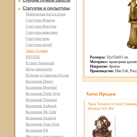
Сундуки ручной работы
Статуэтки и скульптуры
Мифические боги и герои
Статуэтки Фемиды
Статуэтки Фортуны
Статуэтки животных
Статуэтки птиц
Статуэтки людей
Знаки Зодиака
PAVONE
Размеры:
32х15хd11 см.
Материал:
мраморная крошк
В стиле Steampunk
Покрытие:
бронза.
Виды транспорта
Производство:
Elite Gift, Рос
История и Символы России
Коллекция Disney
Коллекция Megridul
Коллекция Noble Style
Хиты Продаж
Коллекция Parastone
Часы Veronese в стиле Стимпа
Коллекция Sealmark
(bronze) WS-384
Коллекция SK Gifts
Коллекция Stratford
Коллекция Toms Drag
Коллекция БФ
Фигурки с пожеланиями