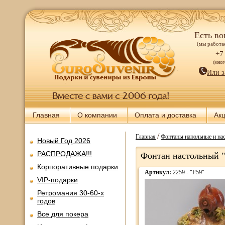
Есть во
(мы работае
+7
(мно
Или з
Главная
О компании
Оплата и доставка
Ак
/
Главная
Фонтаны напольные и нас
Новый Год 2026
РАСПРОДАЖА!!!
Фонтан настольный 
Корпоративные подарки
Артикул:
2259 - "F59"
VIP-подарки
Ретромания 30-60-х
годов
Все для покера