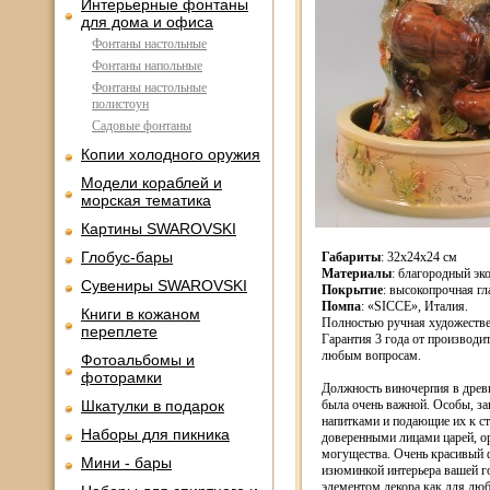
Интерьерные фонтаны
для дома и офиса
Фонтаны настольные
Фонтаны напольные
Фонтаны настольные
полистоун
Садовые фонтаны
Копии холодного оружия
Модели кораблей и
морская тематика
Картины SWAROVSKI
Глобус-бары
Габариты
: 32x24x24 см
Материалы
: благородный эк
Сувениры SWAROVSKI
Покрытие
: высокопрочная гл
Помпа
: «SICCE», Италия.
Книги в кожаном
Полностью ручная художестве
переплете
Гарантия 3 года от производи
любым вопросам.
Фотоальбомы и
фоторамки
Должность виночерпия в древн
Шкатулки в подарок
была очень важной. Особы, з
напитками и подающие их к ст
Наборы для пикника
доверенными лицами царей, о
могущества. Очень красивый 
Мини - бары
изюминкой интерьера вашей г
элементом декора как для люб