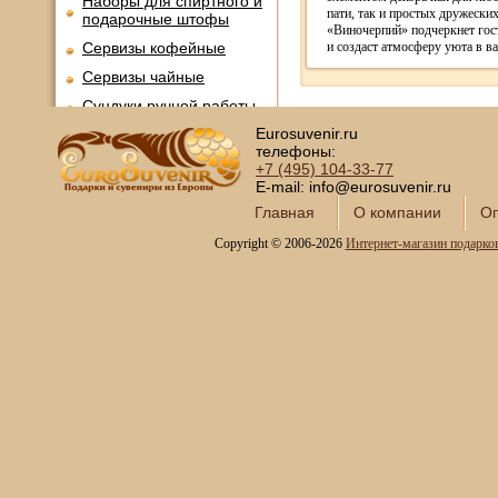
Наборы для спиртного и
пати, так и простых дружески
подарочные штофы
«Виночерпий» подчеркнет гос
Сервизы кофейные
и создаст атмосферу уюта в в
Сервизы чайные
Сундуки ручной работы
Eurosuvenir.ru
Статуэтки и скульптуры
телефоны:
Вазы декоративные
+7 (495)
104-33-77
E-mail: info@eurosuvenir.ru
Часы интерьерные
Главная
О компании
Оп
Каминные часы и
аксессуары из бронзы
Copyright © 2006-2026
Интернет-магазин подарко
Настольные игры
Офисный гольф
Шахматы
Нарды
Фарфоровые куклы
Из России с любовью
Подзорные трубы и
оптика
Колокола бронзовые