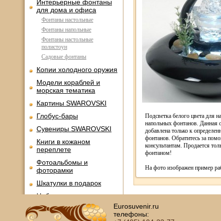
Интерьерные фонтаны
для дома и офиса
Фонтаны настольные
Фонтаны напольные
Фонтаны настольные
полистоун
Садовые фонтаны
Копии холодного оружия
Модели кораблей и
морская тематика
Картины SWAROVSKI
Глобус-бары
Подсветка белого цвета для н
напольных фонтанов. Данная 
Сувениры SWAROVSKI
добавлена только к определе
фонтанов. Обратитесь за пом
Книги в кожаном
консультантам. Продается толь
переплете
фонтаном!
Фотоальбомы и
На фото изображен пример ра
фоторамки
Шкатулки в подарок
Наборы для пикника
Eurosuvenir.ru
Мини - бары
телефоны: