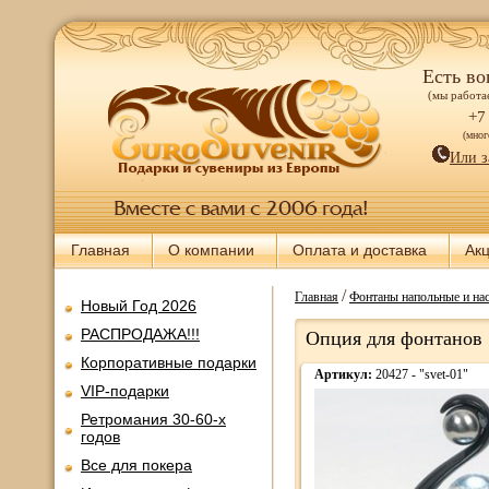
Есть во
(мы работае
+7
(мно
Или з
Главная
О компании
Оплата и доставка
Ак
/
Главная
Фонтаны напольные и нас
Новый Год 2026
РАСПРОДАЖА!!!
Опция для фонтанов 
Корпоративные подарки
Артикул:
20427 - "svet-01"
VIP-подарки
Ретромания 30-60-х
годов
Все для покера