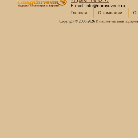
Наборы для спиртного и
+7 (495)
104-33-77
подарочные штофы
E-mail: info@eurosuvenir.ru
Главная
О компании
Оп
Сервизы кофейные
Сервизы чайные
Copyright © 2006-2026
Интернет-магазин подарко
Сундуки ручной работы
Статуэтки и скульптуры
Вазы декоративные
Часы интерьерные
Каминные часы и
аксессуары из бронзы
Настольные игры
Офисный гольф
Шахматы
Нарды
Фарфоровые куклы
Из России с любовью
Подзорные трубы и
оптика
Колокола бронзовые