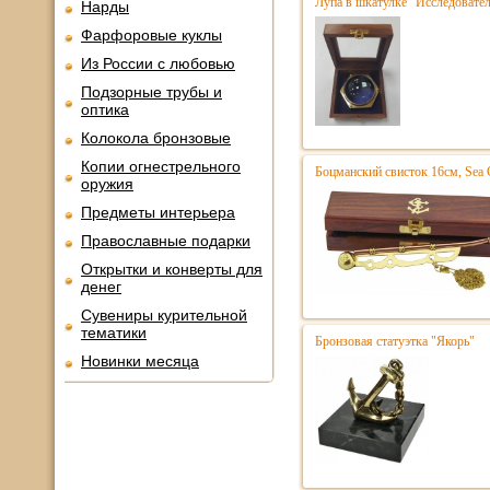
Лупа в шкатулке "Исследователь
Нарды
Фарфоровые куклы
Из России с любовью
Подзорные трубы и
оптика
Колокола бронзовые
Копии огнестрельного
Боцманский свисток 16см, Sea 
оружия
Предметы интерьера
Православные подарки
Открытки и конверты для
денег
Сувениры курительной
тематики
Бронзовая статуэтка "Якорь"
Новинки месяца