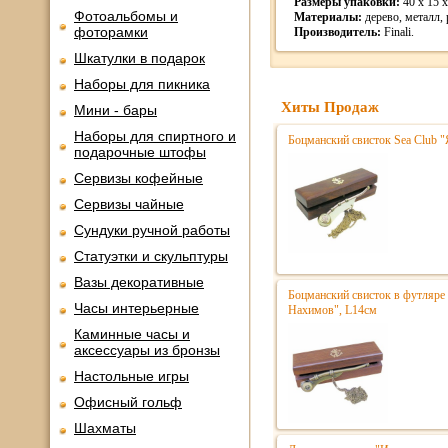
Размеры упаковки:
40 x 15 x
Фотоальбомы и
Материалы:
дерево, металл, 
фоторамки
Производитель:
Finali.
Шкатулки в подарок
Наборы для пикника
Хиты Продаж
Мини - бары
Наборы для спиртного и
Боцманский свисток Sea Club 
подарочные штофы
Сервизы кофейные
Сервизы чайные
Сундуки ручной работы
Статуэтки и скульптуры
Вазы декоративные
Боцманский свисток в футляре
Часы интерьерные
Нахимов", L14см
Каминные часы и
аксессуары из бронзы
Настольные игры
Офисный гольф
Шахматы