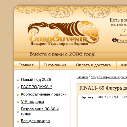
Есть во
(мы работае
+7
(мно
Или з
Главная
О компании
Оплата и доставка
Ак
/
Главная
Модели парусных корабл
Новый Год 2026
РАСПРОДАЖА!!!
FINALI- 69 Фигура де
Корпоративные подарки
Артикул:
20032 - "FINALI-69
VIP-подарки
Ретромания 30-60-х
годов
Все для покера