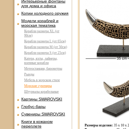
Интерьерные фонтаны
для дома и офиса
Копии холодного оружия
Модели кораблей и
морская тематика
Корабли размера XL (от
90см)
Корабли размера L (от 65см)
Корабли размера M (от 50см)
Корабли размера S (от 25см)
Катера, яхты, лайнеры,
военные корабли
Метеостанции, барометры
Рынды
Мебель в морском стиле
Морские сувениры
Штурвалы корабельные
Картины SWAROVSKI
Глобус-бары
Сувениры SWAROVSKI
Книги в кожаном
Размеры изделия:
35 x 10 x 2
переплете