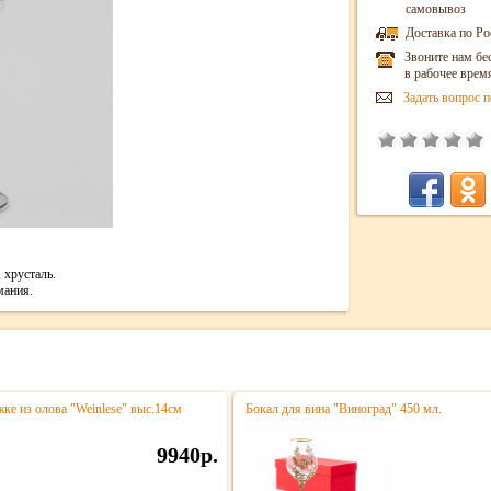
самовывоз
Доставка по Ро
Звоните нам бе
в рабочее врем
Задать вопрос п
 хрусталь.
мания.
ке из олова "Weinlese" выс.14см
Бокал для вина "Виноград" 450 мл.
9940р.