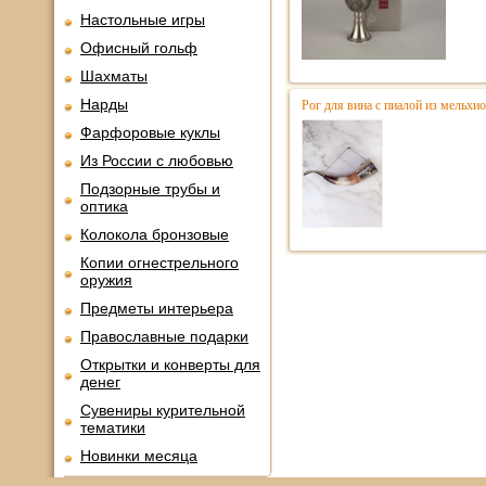
Настольные игры
Офисный гольф
Шахматы
Нарды
Рог для вина с пиалой из мельхио
Фарфоровые куклы
Из России с любовью
Подзорные трубы и
оптика
Колокола бронзовые
Копии огнестрельного
оружия
Предметы интерьера
Православные подарки
Открытки и конверты для
денег
Сувениры курительной
тематики
Новинки месяца