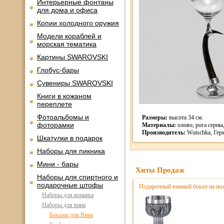
Интерьерные фонтаны
для дома и офиса
Копии холодного оружия
Модели кораблей и
морская тематика
Картины SWAROVSKI
Глобус-бары
Сувениры SWAROVSKI
Книги в кожаном
переплете
Фотоальбомы и
Размеры:
высота 34 см.
фоторамки
Материалы:
олово, рога серны,
Производитель:
Wutschka, Гер
Шкатулки в подарок
Наборы для пикника
Мини - бары
Хиты Продаж
Наборы для спиртного и
подарочные штофы
Подарочный винный бокал на нож
Наборы для коньяка
Наборы для вина
Бокалы для Вина