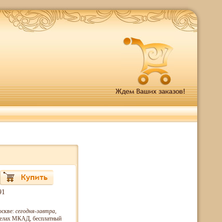
91
оскве:
сегодня-завтра
,
еделах МКАД, бесплатный