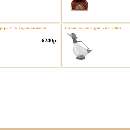
ра р.7/27 см, гладкий бычий рог
Графин для вина Regent "Утка" 750мл
6240р.