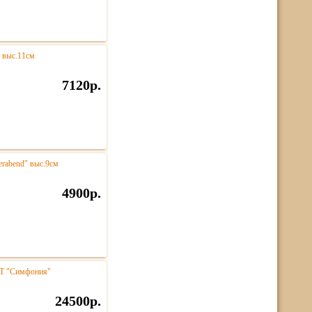
 выс.11см
7120р.
rabend" выс.9см
4900р.
NT "Симфония"
24500р.