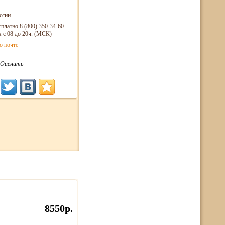
ссии
сплатно
8 (800)
350-34-60
я с 08 до 20ч. (МСК)
о почте
Оценить
8550р.