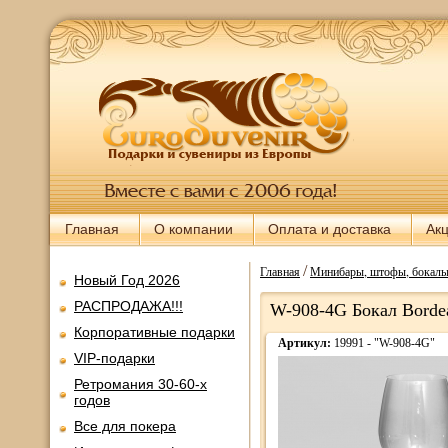
Главная
О компании
Оплата и доставка
Ак
/
Главная
Минибары, штофы, бокалы,
Новый Год 2026
РАСПРОДАЖА!!!
W-908-4G Бокал Borde
Корпоративные подарки
Артикул:
19991 - "W-908-4G"
VIP-подарки
Ретромания 30-60-х
годов
Все для покера