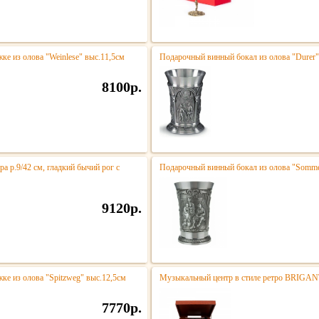
е из олова "Weinlese" выс.11,5см
Подарочный винный бокал из олова "Durer"
8100р.
ра р.9/42 см, гладкий бычий рог c
Подарочный винный бокал из олова "Somme
9120р.
ке из олова "Spitzweg" выс.12,5см
Музыкальный центр в стиле ретро BRIGA
7770р.