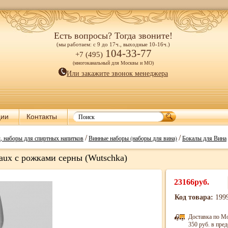
Есть вопросы? Тогда звоните!
(мы работаем: с 9 до 17ч., выходные 10-16ч.)
104-33-77
+7 (495)
(многоканальный для Москвы и МО)
Или закажите звонок менеджера
ции
Контакты
/
/
 наборы для спиртных напитков
Винные наборы (наборы для вина)
Бокалы для Вина
aux с рожками серны (Wutschka)
23166руб.
Код товара:
199
Доставка по М
350 руб. в пр