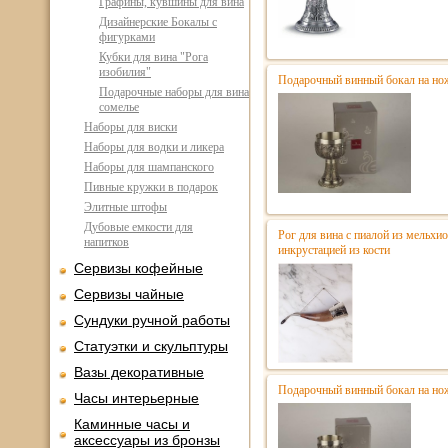
Графины, кувшины для вина
Дизайнерские Бокалы с
фигурками
Кубки для вина "Рога
изобилия"
Подарочный винный бокал на ножк
Подарочные наборы для вина
сомелье
Наборы для виски
Наборы для водки и ликера
Наборы для шампанского
Пивные кружки в подарок
Элитные штофы
Дубовые емкости для
Рог для вина с пиалой из мельхио
напитков
инкрустацией из кости
Сервизы кофейные
Сервизы чайные
Сундуки ручной работы
Статуэтки и скульптуры
Вазы декоративные
Подарочный винный бокал на нож
Часы интерьерные
Каминные часы и
аксессуары из бронзы